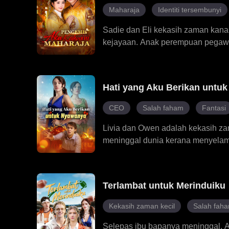
dengan cara yang istimewa dan m
Maharaja
Identiti tersembunyi
Sadie dan Eli kekasih zaman kanak
kejayaan. Anak perempuan pegawa
menyatakan bahawa Eli akan meng
dengan seorang pengemis di tepi 
kehidupan bersamanya. Pada haki
Hati yang Aku Berikan untu
biasa.
CEO
Salah faham
Fantasi
Livia dan Owen adalah kekasih z
meninggal dunia kerana menyelamat
untuk melakukan seratus tugas un
lima tahun, Cassian, yang tergila-
berkorban untuk Charlotte. Cassi
Terlambat untuk Merinduiku
terbongkar – bahawa Livia adalah
Cassian dihantui rasa kesal dan m
Kekasih zaman kecil
Salah fah
kini lebih fokus dalam membantu 
Livia?
Selepas ibu bapanya meninggal, A