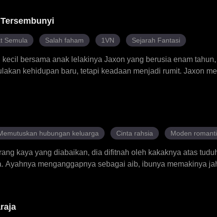
c membantu Meadow membalas dendam, menghantar Juniper ke 
ghancurkan kehidupan Tyler. Namun, keluarga mereka bertelag
 Tersembunyi
rasa cinta yang tulus antara satu sama lain, lebih banyak ha
t Semula
Salah faham
1VN
Sejarah Fantasi
kecil bersama anak lelakinya Jaxon yang berusia enam tahun,
lakan kehidupan baru, tetapi keadaan menjadi rumit. Jaxon me
njukkan tingkah laku pelik. Di pekan itu, Peggy bertemu denga
manya Ryder. Peggy kemudian mendapat tahu bahawa Callen d
anan mereka disembunyi di dalam hutan berhampiran, Jaxon n
eka. Pemburu dan bekas suaminya Greg asyik menghantui kehi
ka terpaksa menjadi sebahagian daripada kawanan serigala ja
Memutuskan hubungan keluarga
Cinta rahsia
Moden romanti
ang kaya yang diabaikan, dia difitnah oleh kakaknya atas tudu
ra. Ayahnya menganggapnya sebagai aib, ibunya memakinya ja
rita. Dengan hati yang remuk, Florrie memutuskan hubungan d
ak sangka disayangi oleh seorang lelaki kaya dan berpengaruh.
orang lelaki bernama Clayton sentiasa menjadi cahaya yang t
raja
menyembuhkan dia secara diam-diam. Bersama Clayton, Florri