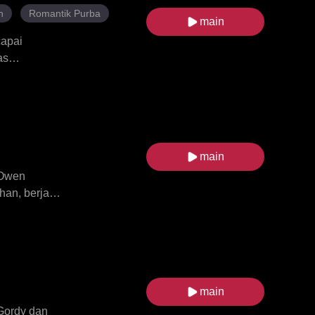
h
Romantik Purba
main
capai
as
kahwin
ina
bagai orang
main
 Owen
an, berjanji
n. Selama
dan
enaran
untuk pergi,
un, Livia
main
an dibuat
Gordy dan