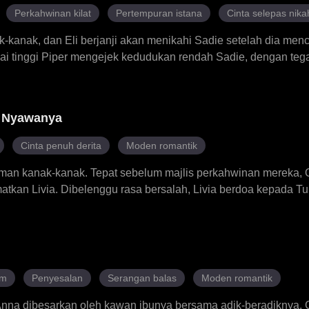
endalam.
Perkahwinan kilat
Pertempuran istana
Cinta selepas nika
-kanak, dan Eli berjanji akan menikahi Sadie setelah dia men
i tinggi Piper mengejek kedudukan rendah Sadie, dengan teg
ahwininya, bukan Sadie. Dengan hati yang hancur, Sadie ber
jalan, berani menghadapi cemuhan orang ramai dan sudi memb
katnya, pengemis itu sebenarnya maharaja yang menyamar se
k Nyawanya
Cinta penuh derita
Moden romantik
aman kanak-kanak. Tepat sebelum majlis perkahwinan mereka,
kan Livia. Dibelenggu rasa bersalah, Livia berdoa kepada Tuh
tuk pewaris kaya Cassian sebagai pertukaran untuk hidup Owe
gila dengan cinta palsunya Charlotte, menyaksikan Livia dihina 
an bahkan meminta Livia untuk menderma hatinya. Apabila keb
 orang yang menyelamatkan nyawa Cassian – dan Livia bersiap 
ula dengan usaha gigih untuk menawan kembali hati Livia. Nam
am
Penyesalan
Serangan balas
Moden romantik
Owen mendapatkan semula ingatannya. Apakah pilihan yang ak
nna dibesarkan oleh kawan ibunya bersama adik-beradiknya, 