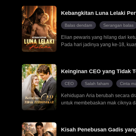
kemahiran dalam bidang perubatan
keluarga dan kemudian menjelask
Kebangkitan Luna Lelaki Pe
rasa dendam lama, Aaliyah mempe
akhirnya mendapat kesayangan se
Balas dendam
Serangan balas
cinta sejati dalam perjalanan hidu
Elian pewaris yang hilang dari ke
Pada hari jadinya yang ke-18, kuas
jodoh yang ditakdirkannya Kael. D
Jadian Anthony. Anthony merasaka
membongkar kebenaran tentang p
Keinginan CEO yang Tidak 
sumpahan yang dikenakan oleh pu
undang-undang kuno yang hanya 
CEO
Salah faham
Cinta m
raja, Elian menulis semula peratu
Kehidupan Aria berubah secara dr
untuk membebaskan mak ciknya dar
diancam oleh cemburu dan tamak.
menyemarakkan rasanya tidak yak
perjuangan untuk mencari keduduka
Kisah Penebusan Gadis yang
kerana keikhlasannya atau dia sen