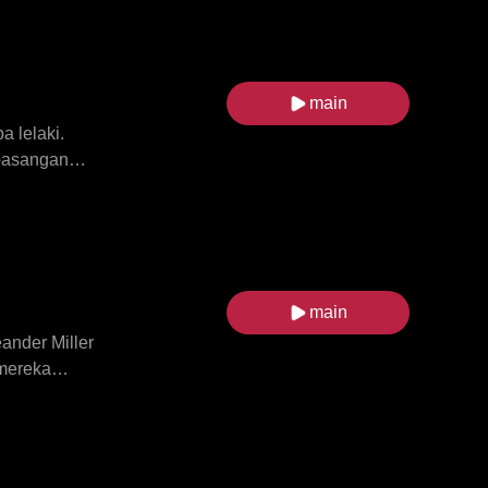
sihan
pan dengan
jaksanaan,
n menemui
main
 lelaki.
 pasangan
a Serigala
n, Elian
ematahkan
ecahkan
da seorang
main
ntanya.
ander Miller
 mereka
Aria,
am
nar-benar