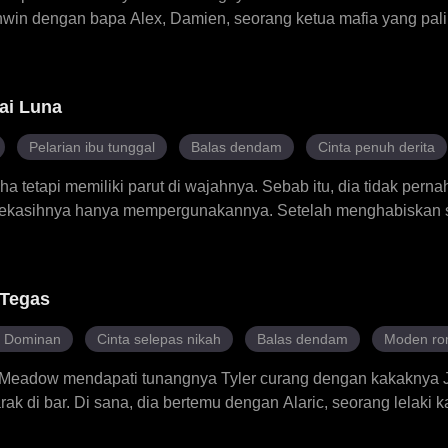
win dengan bapa Alex, Damien, seorang ketua mafia yang pal
u, dengan kecerdikannya dan pengaruhnya yang semakin kuat, 
mendapatkan kembali harta ibunya yang dicuri, mematahkan
t dari seorang pengantin yang ditinggalkan menjadi seorang ra
ai Luna
inan kontrak yang dingin dengan Damien itu berubah menjadi 
Pelarian ibu tunggal
Balas dendam
Cinta penuh derita
 tetapi memiliki parut di wajahnya. Sebab itu, dia tidak pernah
 kekasihnya hanya mempergunakannya. Setelah menghabiskan
ki misteri, Lyric melahirkan bayi kembar, namun akhirnya dia
nya. Untuk bangkit semula, Lyric membuang parut di wajahnya 
 dengan Jaris, seorang Alpha lain. Namun, Lyric segera menge
 Tegas
k-anak kandung nya. Selain itu, dia terpaksa berhadapan deng
tipu daya, serta sebuah organisasi rahsia yang menginginkan 
r Dominan
Cinta selepas nikah
Balas dendam
Moden ro
a ada di sisinya.
 Meadow mendapati tunangnya Tyler curang dengan kakaknya Ju
k di bar. Di sana, dia bertemu dengan Alaric, seorang lelaki ka
ri sentuhan orang lain, tetapi Meadow berbeza, jadi Alaric me