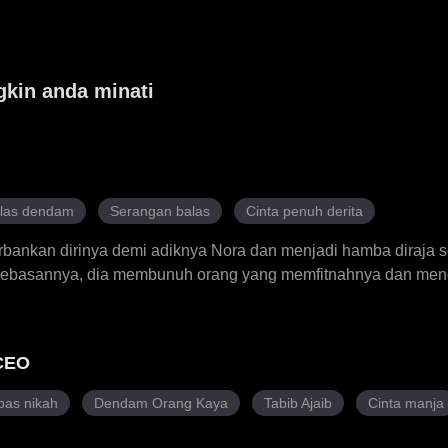
gkin anda minati
las dendam
Serangan balas
Cinta penuh derita
bankan dirinya demi adiknya Nora dan menjadi hamba diraja s
ebasannya, dia membunuh orang yang memfitnahnya dan men
b dia kelihatan tenang dan dingin pada siang hari tetapi bertin
m. Namun, keluarga Hazel kemudian cuba memaksa Hazel ber
gebumian tradisional yang kejam, tetapi dia berjaya melarik
 CEO
ah yang sebenar keluarga itu. Hazel membalas dendam terhad
neneknya, membongkar rahsia besar di sebalik asal-usul dirin
pas nikah
Dendam Orang Kaya
Tabib Ajaib
Cinta manja
ama, mereka menumbangkan dalang di sebalik semua itu dan a