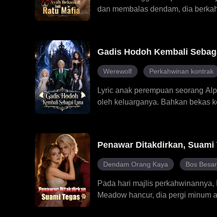
dan membalas dendam, dia berkah
berkuasa. Selepas perkahwinan it
menghancurkan bekas tunangnya, 
pengkhianatan keluarga dan bangki
Gadis Hodoh Kembali Sebag
Sepanjang perjalanannya, perkahw
nyata, kuat dan tidak tergoyahkan.
Werewolf
Perkahwinan kontrak
Lyric anak perempuan seorang Alpha
oleh keluarganya. Bahkan bekas
malam bersama dengan seorang lela
mereka dan dihalau dari keluarga
menjalani perkahwinan perjanjian
Penawar Ditakdirkan, Suami
anak kembar Jaris sebenarnya ana
palsunya yang penuh muslihat dan 
Dendam Orang Kaya
Bos Besa
biasanya. Selama itu, Jaris sentias
Pada hari majlis perkahwinannya,
Meadow hancur, dia pergi minum ara
tidak pernah merasakan apa-apa da