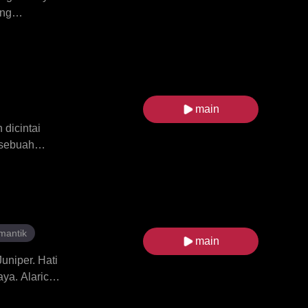
ing
Isabella
tu mafia.
cinta yang
main
 dicintai
 sebuah
 kehilangan
dan
tahui bahawa
an ibu
kuasa luar
mantik
main
niper. Hati
ya. Alaric
lamarnya.