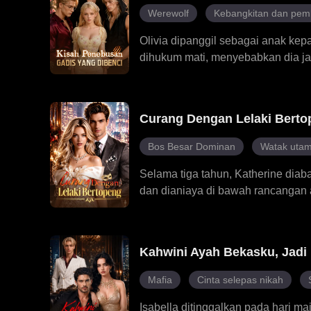
Werewolf
Kebangkitan dan pem
Olivia dipanggil sebagai anak kep
dihukum mati, menyebabkan dia j
terutamanya oleh tiga kembar, Luc
kekuatannya terbangkit, takdir m
menolaknya dan menghina dirinya, 
Curang Dengan Lelaki Berto
dirinya. Apabila ancaman sebena
memberi penyelamatan.
Bos Besar Dominan
Watak utam
Selama tiga tahun, Katherine diaba
dan dianiaya di bawah rancangan a
perceraian. Namun, lelaki dalam 
hubungan sulit dengan Julian tanpa
berubah daripada isteri yang dipa
Kahwini Ayah Bekasku, Jadi 
gila dengan wanita yang tidak pern
pembohongan dan rasa cinta berte
Mafia
Cinta selepas nikah
mereka runtuh juga. Tiada lagi ra
Isabella ditinggalkan pada hari m