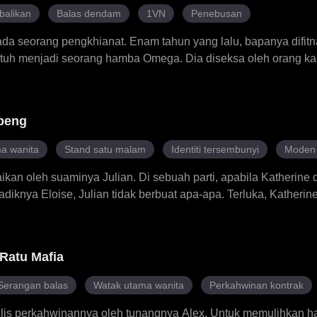
balikan
Balas dendam
1VN
Penebusan
ada seorang pengkhianat. Enam tahun yang lalu, bapanya difit
atuh menjadi seorang hamba Omega. Dia diseksa oleh orang k
as, Alex dan Benjamin. Namun, apabila Olivia mencapai usia 1
enunjukkan bahawa ketiga-tiga mereka pasangan takdirnya. Mer
tetapi Olivia tidak menyerah, kerana dia memiliki kuasa hebat
peng
r muncul, Olivia terpaksa membuat pilihan—sama ada membenc
a wanita
Stand satu malam
Identiti tersembunyi
Moden 
ikan oleh suaminya Julian. Di sebuah parti, apabila Katherine d
diknya Eloise, Julian tidak berbuat apa-apa. Terluka, Katheri
hubungan satu malam itu sebenarnya Julian sendiri, Katherine
 sedar di bawah identiti bertopeng Julian, Encik A. Ketika Kath
ndang rendah kepada seorang yang gigih dan berani, Julian menj
Ratu Mafia
ah dilihatnya. Di tengah-tengah muslihat Louisa dan tipu muslih
mbung. Apabila topeng Encik A akhirnya jatuh, semua tembok d
Serangan balas
Watak utama wanita
Perkahwinan kontrak
hsia, hanya mereka berdua.
ajlis perkahwinannya oleh tunangnya Alex. Untuk memulihkan ha