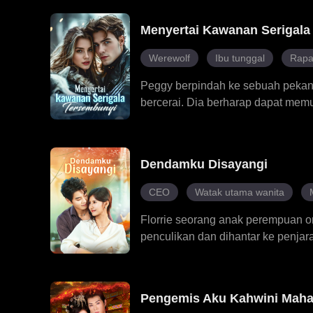
Selepas mereka berkahwin, Alari
rawatan kesihatan mental dan men
Menyertai Kawanan Serigala
Meadow dan Alaric mula mempunyai 
muncul.
Werewolf
Ibu tunggal
Rapa
Peggy berpindah ke sebuah pekan 
bercerai. Dia berharap dapat memu
kekuatan luar biasa dan mula menu
wajahnya persis dengan cinta la
sebenarnya serigala jadian. Kaw
Dendamku Disayangi
ditakdirkan menjadi pewaris mer
dan Jaxon, sehingga memaksa mere
CEO
Watak utama wanita
Florrie seorang anak perempuan or
penculikan dan dihantar ke penja
abangnya berkata dia patut mende
keluarganya. Selepas itu, dia tid
Florrie baru menyedari bahawa se
Pengemis Aku Kahwini Maha
kehidupannya, menghangatkan dan 