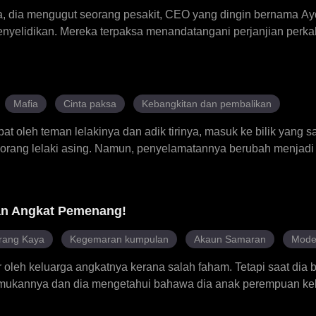
ta, dia mengugut seorang pesakit, CEO yang dingin bernama Ay
elidikan. Mereka terpaksa menandatangani perjanjian perk
an penuh dengan akal bulus dan ketawa setelah mula tinggal be
 mati pucuk Ayden sebenarnya berpunca daripada keracunan
upun pada awalnya Ayden hanya berniat untuk mempergunaka
i pada Ximena. Akhirnya, hubungan palsu mereka berubah menj
Mafia
Cinta paksa
Kebangkitan dan pembalikan
an kejutan.
bat oleh teman lelakinya dan adik tirinya, masuk ke bilik yang s
seorang lelaki asing. Namun, penyelamatannya berubah menjadi
yah kepada teman lelakinya, ketua mafia paling berkuasa dan ke
a membunuhnya kini menjadi perasaan terlarangnya yang palin
 kehidupan lamanya yang menyakitkan, atau kehidupan baru seb
an Angkat Pemenang!
ang Kaya
Kegemaran kumpulan
Akaun Samaran
Mode
 oleh keluarga angkatnya kerana salah faham. Tetapi saat dia be
mukannya dan dia mengetahui bahawa dia anak perempuan ke
embali ke rumah, Aaliyah menggunakan kebaikan hati, kecerdik