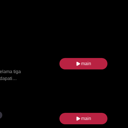
main
elama tiga
dapati
dak pelik
kahwin dan
an diri dan
ap mereka
ya dan jatuh
main
khirnya