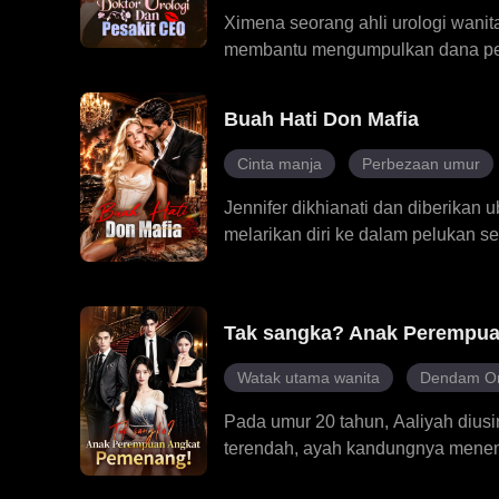
Ximena seorang ahli urologi wani
membantu mengumpulkan dana peny
kontrak, terlibat dalam pertarung
Ximena mendapati bahawa masalah
Buah Hati Don Mafia
bertekad untuk merawatnya. Wala
lama-kelamaan dia mula jatuh hat
Cinta manja
Perbezaan umur
sejati, penuh dengan kemanisan d
Jennifer dikhianati dan diberikan u
melarikan diri ke dalam pelukan 
apabila dia mendapati lelaki itu a
bandar itu. Lelaki yang sepatutny
Kini, dia harus membuat pilihan:
Tak sangka? Anak Perempu
Don itu.
Watak utama wanita
Dendam Or
Pada umur 20 tahun, Aaliyah diusir
terendah, ayah kandungnya mene
yang telah lama hilang. Setelah k