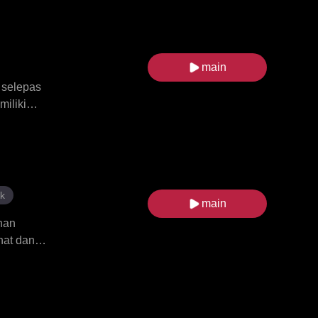
hospital
ah. Apabila
langan
main
 selepas
miliki
n Callen,
an Jaxon
ampaknya
dupan Peggy
dian itu.
k
main
han
hat dan
engan
 Kemudian,
enang dalam
e dicintai