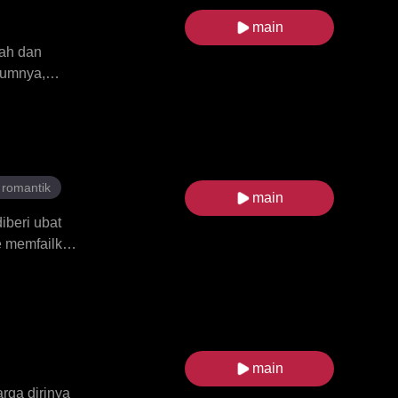
main
nah dan
aumnya,
8 tahun dan
eka
 dalam
i atau
romantik
main
iberi ubat
ne memfailkan
 memulakan
erine
adi tergila-
at Eloise,
i antara
main
rga dirinya