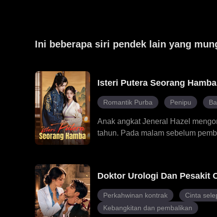
Ini beberapa siri pendek lain yang mun
Isteri Putera Seorang Hamba
Romantik Purba
Penipu
Ba
Anak angkat Jeneral Hazel mengor
tahun. Pada malam sebelum pemb
rahsia Putera Matthew tentang seba
dan tidak waras pada waktu mala
mengorbankannya dalam upacara pen
Doktor Urologi Dan Pesakit
mengetahui bahawa dia pewaris s
yang mengkhianatinya, melindungi 
Perkahwinan kontrak
Cinta sele
cinta dengan Matthew. Bersama-s
Kebangkitan dan pembalikan
menemui kebahagiaan sejati.