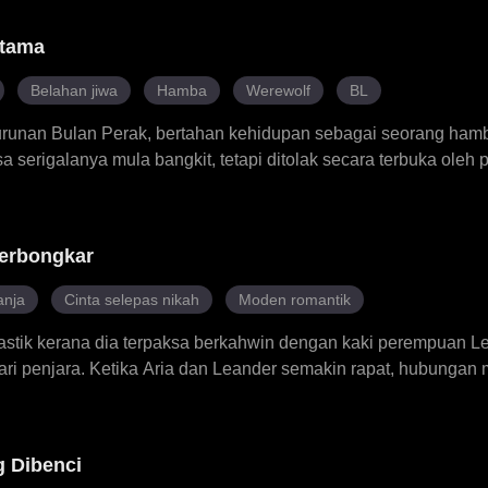
 untuk merawat penyakit kronik ibunya, menyelesaikan perseli
an salah faham lama pada majlis pengenalan keluarga. Berde
rtama
rtahankan maruahnya melalui kuasa undang-undang dan kebi
penuh hati keluarganya, meraih penghormatan masyarakat da
Belahan jiwa
Hamba
Werewolf
BL
pnya.
turunan Bulan Perak, bertahan kehidupan sebagai seorang hamba
a serigalanya mula bangkit, tetapi ditolak secara terbuka oleh
i arena, kuasa sebenar Elian meledak, menarik perhatian Puter
n ikatan yang lebih mendalam. Melalui ujian dan pengkhianata
embantaian klannya, menghadapi pesaing dan musuh serta m
Terbongkar
tera perampas takhta. Dengan Anthony di sisinya, Elian mem
membenarkan wanita menjadi Luna. Dari seorang hamba kepa
anja
Cinta selepas nikah
Moden romantik
ran negara dan mengukuhkan tempatnya di sisi putera yang dici
astik kerana dia terpaksa berkahwin dengan kaki perempuan Le
i penjara. Ketika Aria dan Leander semakin rapat, hubungan
 Keakraban yang mudah antara Lisa dan Leander membayangi 
in tentang tempatnya dalam kerjaya dan perkahwinannya. Dal
n dirinya, Aria tertanya-tanya sama ada tindakan Leander be
 Dibenci
diri hanya alat dalam permainan yang lebih besar.