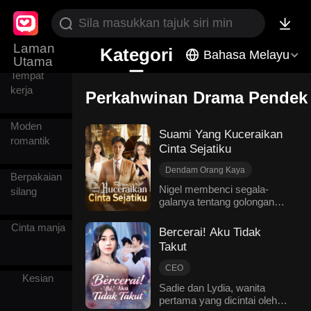
Mengejar
suami
Laman
Kategori
Bahasa Melayu
Utama
Tempat
kerja
Perkahwinan Drama Pendek
Moden
Suami Yang Kuceraikan
romantik
Cinta Sejatiku
Dendam Orang Kaya
Berpakaian
Mengejar suami
Nigel membenci segala-
silang
galanya tentang golongan
Perkahwinan
elit, namun isterinya Lexie
Penyesalan
menjalani kehidupan yang
Cinta manja
Bercerai! Aku Tidak
Moden romantik
liar dan tidak bermoral,
Takut
bahkan membiarkan
kekasihnya menghina dan
CEO
memukul Nigel di rumah
Kesian
Watak utama wanita
Sadie dan Lydia, wanita
mereka sendiri. Didorong
pertama yang dicintai oleh
Pertumbuhan watak
hingga ke batas