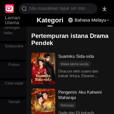
Kegemaran
kumpulan
Laman
Kategori
Bahasa Melayu
Utama
Serangan
balas
Pertempuran istana Drama
Pendek
Setiausaha
Suamiku Sida-sida
Putera
Watak utama wanita
Reinkarnasi
Diracuni oleh suami dan
kakak tirinya, Eleanor
Pertempuran istana
meninggal dalam
Cinta berkembang seiring waktu
Cinta sejati
penyesalan, menyedari cinta
Romantik Purba
seorang sida-sida, Nolan
Pengemis Aku Kahwini
hanya pada saat-saat akhir.
Maharaja
Nolan tercedera untuk cuba
Vampir
menyelamatkan Eleanor.
Maharaja
Mendapat peluang kedua
Identiti tersembunyi
dalam kehidupan, Eleanor
Sadie dan Eli kekasih