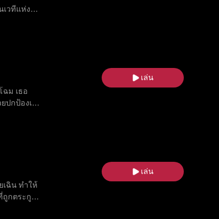
นเวทีแห่ง
ายสัมพันธ์ลึก
ังหารหมู่
 ด้วยแอนโธนี
 จากชีวิตทาส
รัก
เล่น
ียโฉม เธอ
่วยปกป้องเธอ
ธอค้นหาแม่
เล่น
ยเฉิน ทำให้
ถูกตระกูลกู้
้ธรรมดาอย่าง