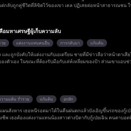
ต่กลับถูกคู่ชีวิตที่ลิขิตไว้ของเขา เคล ปฏิเสธต่อหน้าสาธารณชน ใ
ลุ่งพล่านขึ้นมาจนไปสะดุดตาเจ้าชายหมาป่า แอนโธนี ผู้ซึ่งรู้สึกถึงส
ดสอบและการทรยศหักหลัง เอเลียนได้ค้นพบความจริงเกี่ยวกับการส
ข่งและศัตรู และทำลายคำสาปที่เจ้าชายผู้แย่งชิงบัลลังก์เคยวางไว้
คือมหาเศรษฐีผู้เก็บความลับ
ณที่กำหนดว่ามีเพียงผู้หญิงเท่านั้นที่สามารถเป็นผู้นำหมาป่าได้
ปลงกฎเกณฑ์ของจักรวรรดิและครองตำแหน่งเคียงคู่กับเจ้าชายที่เขา
รวย
แต่งงานแทนคนอื่น
การกลับมา
แก้แค้น
้ยง และถูกบังคับให้แต่งงานกับเอเดรียน ชายที่มีข่าวลือว่าหน้าตาเส
งตัวเอง ในขณะที่ต้องรับมือกับเล่ห์เหลี่ยมของป้า ส่วนเขาแอบช
กัน และในที่สุดเขาก็เผยความจริงเกี่ยวกับตัวเอง หลังจากที่เขาช่วยเ
ามสุขในฐานะคู่รักที่มีความสุข
ความแค้น ร่ำรวย
แก้แค้น
อกหัก
วางแผนสังหาร เธอหนีรอดมาได้ในคืนฝนตกแล้วบังเอิญขึ้นรถของกู้เป่
้ยงชีพ เธอต้องแต่งงานแทนน้องสาวต่างบิดากับกู้เป่ยเฉิน คนตาบอดที่
วางแผนรอบคอบทุกย่างก้าวในตระกูลกู้ แต่ค้นพบว่ากู้เป่ยเฉินไม่ได