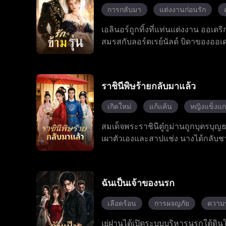
การกลับมา
แต่งงานก่อนรัก
เอลินอร์ถูกทิ้งที่แท่นแต่งงาน ออเดริ
สมรสกับลอร์ดเรย์นัลด์ บิดาของออ
เจ้าหญิงเรือนผู้แท้จริง
ราชินีพิษร้ายกลับมาแล้ว
เกิดใหม่
แก้แค้น
หญิงแข็งแก
สมเด็จพระราชินีตู๋กูม่านถูกบุตรบุญธร
เผาตัวเองและสาปแช่ง นางได้กลับชาต
แล้วยังไม่ได้รับการชำระและชาตินี้ภ
น้องสาวต่างมารดาผลัดกันวางแผนท
สามารถอันเฉียบแหลม หลังจากที่บัง
ฉันเป็นเจ้าของนรก
เจ้าของหอเทียนจี ทั้งสองคนเริ่มจ
กลับมาและวางแผนอย่างลับ ๆ พร้อมสา
เลือดร้อน
การผจญภัย
ความร
เพื่อแก้แค้น การชิงอำนาจและภารกิจข
เย่ฝานได้เปิดระบบบริหารนรกใต้ดิ