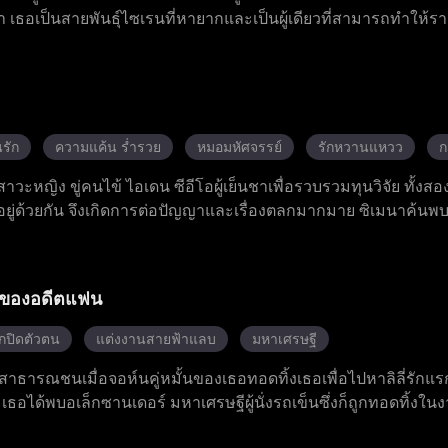
า เธอเป็นสายพันธุ์ไซเรนที่หายากและเป็นผู้เดียวที่สามารถทำให้ร
ุร้ายและทั้งสองคนก็เกิดความรักซึ่งกันและกันอย่างลับ ๆ ซีนาย
า ลอร์ดไซเปอร์ที่ทะเยอทะยานวางแผนร้ายต่อเธอ ส่วนวลาดยาที่ต
าก เอเมอเรียลต้องดิ้นรนอย่างยากลำบากเพื่อหลบหนีกับดักอันตรา
ตัวเอง ไม่มีผู้ใดคาดเดาได้ว่า ในที่สุดเธอสามารถปลดคำสาปบนร่
รัก
ความแค้น ร่ำรวย
หมอมหัศจรรย์
รักหวานแหวว
ก
าวะหญิง ขู่คนไข้ ไอเดน ซีอีโอผู้เย็นชาเพื่อรวบรวมทุนวิจัย ทั้งสอง
อยู่ด้วยกัน จึงเกิดการต่อปัญญาและเรื่องตลกมากมาย ซิเมนาค้นพ
ิษสะสมในร่างกาย จึงทุ่มเทรักษาเขาอย่างเต็มที่ แม้ในตอนแรก 
็ค่อย ๆ มีใจรักเธอ ในที่สุด ความสัมพันธ์เท็จของพวกเขา กลายเป
ไม่คาดคิด
ายของอดีตแฟน
กปิดตัวตน
แต่งงานสายฟ้าแลบ
มหาเศรษฐี
ธารณชนเมื่อจอห์นคู่หมั้นของเธอทอดทิ้งเธอเพื่อไปหาลิลี่รักแ
อได้พบอเล็กซานเดอร์ มหาเศรษฐีผู้นั่งรถเข็นซึ่งก็ถูกทอดทิ้งในง
ไม่มีความลังเล หลังแต่งงาน โจแอนนากลับไปอยู่บ้านที่เธอเคยอยู