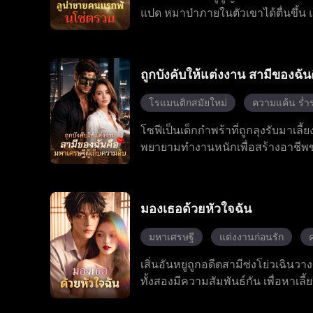
แปด หมาป่าภายในตัวเขาได้ตื่นขึ้น แ
การต่อสู้ พลังที่แท้จริงของเอเลียนพ
ซึ้งบางอย่าง ระหว่างการฝ่าฟันบทท
ของตระกูลเขา ต้องเผชิญหน้ากับคู่แ
ถูกบังคับให้แต่งงาน สามีของฉัน
คอยอยู่เคียงข้าง เขาได้ทำลายกฎโบรา
สู่การเป็นราชา เอเลียนได้เปลี่ยนแ
โรแมนติกสมัยใหม่
ความแค้น ร่ำ
โซฟีเป็นเด็กกำพร้าที่ถูกลุงรับมาเลี
พยายามทำงานหนักเพื่อสร้างอาชีพขอ
ทั้งสองค่อยๆ เริ่มมีความรู้สึกดีต่อ
ทั้งคู่ก็ได้ใช้ชีวิตร่วมกันอย่างมีคว
มองเธอด้วยหัวใจฉัน
มหาเศรษฐี
แต่งงานก่อนรัก
เสิ่นอันหยูถูกอดีตสามีซ่งโย่วเฉิน
ทั้งสองมีความสัมพันธ์กัน เพื่อหาเลี
ทอดทิ้ง หลังแต่งงานกัน เสิ่นอันหยู