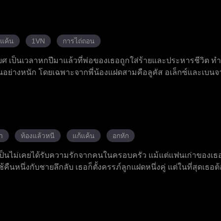
่และเข้าทำงานที่บริษัทออกแบบระดับสูงแอลยู ธอต้องเผชิญกับการ
ในบริษัท แต่สามารถเอาชนะทุกการขัดขวางได้ด้วยความสามารถของ
งเธออย่างเงียบ ๆ อยู่เบื้องหลัง และตัวจริงของเขาคือผู้ครอบค
แอนนาค้นพบตัวตนที่แท้จริงของเขา การแต่งงานตามสัญญาของทั้งสอง
้แค้น
1VN
การไถ่ถอน
วมมือกัน ทำลายศัตรูทั้งหมดและได้รับชัยชนะทั้งด้านงานและความรั
ยศ เป็นเวลาหกปีมาแล้วที่พ่อของเธอถูกใส่ร้ายและประหารชีวิต ทำ
อย่างหนัก โดยเฉพาะจากพี่น้องแฝดสามคือลูคัส อเล็กซ์และเบนจาม
้งสามคนกลับเป็นคู่ครองตามชะตากรรมของเธอ พวกเขาปฏิเสธและทำใ
งพิเศษอันยิ่งใหญ่ซ่อนอยู่ภายในตัว เมื่อภัยคุกคามที่แท้จริงเข้าม
วยเหลือผู้อื่น
า
ท้องแล้วหนี
แก้แค้น
อกหัก
เป็นไม่เคยได้รับความรักจากคนในครอบครัว แม้แต่แฟนเก่าของเธอก
ืนหนึ่งกับชายลึกลับ เธอก็ตั้งครรภ์ลูกแฝดหนึ่งคู่ แต่ในที่สุดเธอต้
กลับมาสู้ชีวิต เธอกำจัดรอยแผลเป็นและแต่งงานตามสัญญากับจาริ
แฝดของจาริสเป็นลูกแท้ของเธอเอง เธอต้องเผชิญกับแม่ปลอมที่คดโ
นาจะครอบครองพลังพิเศษของเธอ ส่วนจาริสคอยปกป้องและอยู่เคี