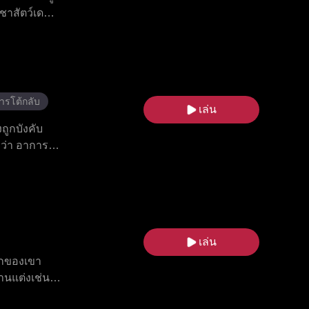
าชาสัตว์เดมอ
ที่มีความ
้องคำสาปก็
ยหลายอย่าง
างราชาสัตว์
ารโต้กลับ
เล่น
ถูกบังคับ
บว่า อาการ
ไอเดนเพียง
็นความรักแท้
เล่น
รกของเขา
านแต่งเช่น
่ร่วมกับ