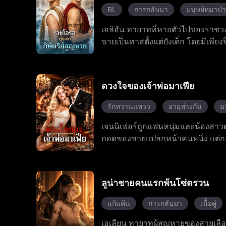
BL
การกลับมา
มนุษย์หมาป่า
เอลิอัน ทายาทที่หายตัวไปของราชวง
ขายเป็นทาสตั้งแต่ยังเด็ก โดยมีเพียงจี
ก็ได้ค้นพบว่า เคลคือคู่ชีวิตที่ถู
จากนั้น เจ้าชายหมาป่า แอนโทนี ก็รู
รอดพ้นจากการวางแผนร้ายของเหล่า
ดวงใจของเจ้าพ่อมาเฟีย
การสังหารหมู่ครอบครัวของเขา ซึ่งเป
เลียนลบความทรงจำของแอนโทนีด้วย
รักหวานแหวว
อายุห่างกัน
ม
สาปนั้นได้สำเร็จ และตอนนี้กำลังเด
เจนนิเฟอร์ถูกแฟนหนุ่มและน้องสาว
กอดของชายแปลกหน้าคนหนึ่ง แต่การข
ของแฟนหนุ่มและเป็นเจ้าพ่อมาเฟียท
หลงใหลที่อันตรายที่สุดในชีวิตของเธ
ใหม่ในฐานะผู้หญิงของเจ้าพ่อมาเฟีย
ลูน่าชายคนแรกพ้นโซ่ตรวน
แก้แค้น
การกลับมา
เนื้อคู่
เอเลียน ทายาทผู้สูญหายของสายเลือดแ