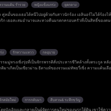
ความแค้น ร่ำรวย
หญิงแข็งแกร่ง
ยุคกลาง
ก คู่หมั้นของเธอได้หนีไปอยู่ด้วยกับสาวนักร้อง เอลินอร์ไม่ได้ร้องไห
เดริก เธอสะสมอำนาจและทวงคืนมรดกครอบครัวที่เป็นสิทธิ์ของต
ร่ง
รักหวานแหวว
กลอุบาย
รมมู่หรงเซิ่งรุ่ยที่เป็นจักรพรรดิสั่งประหารชีวิตล้างทั้งตระกูล หลั
ิมาเกิดเป็นเซียวม่าน ธิดาแท้ของจวนแม่ทัพยวี่เซิ่ง ความแค้นเลือ
ายในจวนก็เต็มไปด้วยอันตรายที่ซ่อนเร้น ท่านยายที่ลำเอียง ท่านแม
ำร้ายนาง แต่นางสามารถคลี่คลายภัยคุกคามทั้งหมดและแสดงให้
เอิญได้พบและผูกสัมพันธ์กับท่านอ๋องฉิน หนานกงอวี้ นางได้ค้นพบ
ากการลองเชิงกัน ร่วมมือกันจนกลายเป็นการเข้าใจและรักกัน นางเร
บานว่าจะชำระหนี้เลือดจากมู่หรงเซิ่งรุ่ย เรื่องราวที่ผสานรวมก
ักสมัยใหม่
การกลับมา
สืบสวน& ระทึกขวัญ
องชาติจึงได้เริ่มต้นขึ้น
นโดยบังเอิญและกลายเป็นผู้จัดการคนใหม่ของนรกใต้ดิน เขาใช้ค