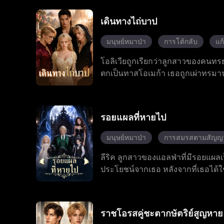
จอห์น ทำลายแผนการชั่วร้ายของลิลี
วินาศกรรมอย่างต่อเนื่องจากลิลี่
เดินทางไถ่บาป
ขณะเดียวกัน อเล็กซานเดอร์คอยปกป้อ
เบื้องหลังของบริษัทแอลยู เมื่อโจ
มนุษย์หมาป่า
การโต้กลับ
แก
เป็นความรักที่แท้จริง ทั้งสองคนร่
โอลิเวียถูกเรียกว่าลูกสาวของคนทร
ตกเป็นทาสโอเมก้า เธอถูกเผ่าทรมาน
เธอตื่นพลังเมื่ออายุสิบแปดปี ทั
แต่เธอไม่เคยยอมแพ้เนื่องจากเธอมีพลั
เลือกระหว่างความเกลียดชังหรือการช่
รอยแผลที่หายไป
มนุษย์หมาป่า
การสมรสตามสัญญ
ลีริค ลูกสาวของแอลฟ่าที่มีรอยแผล
ประโยชน์จากเธอ หลังจากที่เธอได้ใช้ค
และถูกขับออกจากครอบครัว เพื่อจะ
หนึ่งคนแต่ไม่นานเธอก็ค้นพบว่าลูก
คอยระวังตัวจากองค์กรลับที่ปรารถ
ราชโอรสคู่ชะตากษัตริย์สูญหาย
โดยตลอด