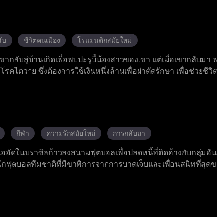
ี ตัวจริงคือนักธุรกิจผู้ยิ่งใหญ่ในวงการ ทั้งสองร่วมมือต่อสู้กับก
การล้มละลายของเสิ่นซื่อกรุ๊ป หลังจากผ่านอันตรายชีวิตและการหัก
รใช้ประโยชน์ซึ่งกันและกันเป็นความรักแท้ และให้คำมั่นรักตลอดชี
ับ
ชีวิตคนเมือง
โรแมนติกสมัยใหม่
ง เขากลับสู่บ้านเกิดเพื่อพบปะรูบี้น้องสาวของเขา แต่เมื่อเขากลับมา
นโรคไตวาย ซึ่งต้องการใช้เงินหนึ่งล้านเพื่อผ่าตัดรักษา เพื่อช่วยชีวิ
วนตัวให้เจียนนา เจียนนาคือคุณหนูตระกูลโฮโซผู้เย็นชาและปากคมท
นจากการโจมตีในลานจอดรถ เศษวัสดุที่ร่วงหล่น และระเบิดตั้งเว
จากลุค ลูกคนรวยที่อาฆาตแค้น ด้วยการปกป้องอย่างเสียสละของจูเ
่อย ๆ ไว้วางใจเขา แฮลีย์ เพื่อนสนิทของเจียนนาก็ตกหลุมรักจูเลียนผ
้ประสบความสำเร็จและศัตรูทั้งหมดก็พ่ายแพ้สิ้นเชิง จูเลียนผู้มีแผลเป
กีฬา
ความรักสมัยใหม่
การกลับมา
ราะเขาไม่เพียงแต่ได้งานทำแต่ยังได้พบบ้านและที่พักพิงที่อบอุ่นแล้
ชนแออัดในบราซิลก้าวลงสนามฟุตบอลเพื่อปลดหนี้ที่ติดค้างกับกลุ่มอ
กฟุตบอลทีมชาติที่มีขาพิการจากการบาดเจ็บและเพื่อนสนิทที่สุดข
ากับท่วงท่าเต้นสไตล์แซมบาที่สนุกสนาน สุดท้ายเขาก็ทำประตูชั
ียงแค่ทำให้ความฝันของเขาเป็นจริง แต่ยังเติมเต็มความฝันของโค้ชท
อีกด้วย