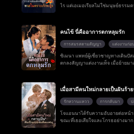
ไร แต่เอเมอเรียลไม่ใช่มนุษย์ธรรมด
นอิไคสงบลงในขณะที่เขาอยู่ในอาการด
ริษยาคอยกลั่นแกล้งเธออยู่ตลอดเวล
หมกมุ่นอยู่กับพี่สาวของเธออย่างม
คนไข้ นี่คืออาการตกหลุมรัก
และพยายามปกปิดตัวตนที่แท้จริงของ
ได้สำเร็จ
การสมรสตามสัญญา
แต่งงานก่อน
ซิเมนา แพทย์ผู้เชี่ยวชาญทางเดินปัสส
ตกลงสัญญาแต่งงานเท็จ เมื่อย้ายมา
เสื่อมสมรรถภาพของเขา เกิดจากสารพ
ต้องการใช้ประโยชน์จากเธอ แต่เขาก
สร้างเรื่องราวโรแมนติกที่หวานและ
เมื่อสามีคนใหม่กลายเป็นฝันร้
รักหวานแหวว
การกลับมา
ป
โจแอนนาได้รับความอับอายต่อหน้าสา
ขณะที่เธอเสียใจและโกรธอย่างมาก เธ
กัน เธอจึงหันไปขอแต่งงานกับเขาโดย