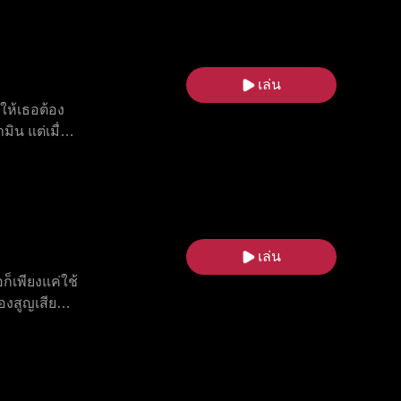
ก่อ
ตัวเอง ใน
รองอำนาจลับ
จึงเปลี่ยน
เล่น
ก
ให้เธอต้อง
ิน แต่เมื่อ
ห้เธออับอาย
า เธอต้อง
เล่น
็เพียงแค่ใช้
องสูญเสียลูก
ส แอลฟ่าอีก
กง ยังต้อง
ยงข้างเธอมา