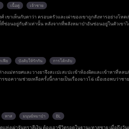
เนื้อคู่
เจ้าชาย
ศ์ เขาเห็นกับตาว่า ครอบครัวและเผ่าของเขาถูกสังหารอย่างโหดเห
้ที่ซ่อนอยู่กับตัวเท่านั้น หลังจากที่พลังหมาป่าอันซ่อนอยู่ในตัวเขาได
กกำหนดไว้ของเขา แต่กลับถูกปฏิเสธต่อหน้าคนทั้งหลายเพราะเขามาจา
้สึกถึงสายสัมพันธ์เดียวกัน และพาเอลิอันไปยังเกาะพิพากษาแห่งราช
ขุนนางและกลอุบายของนักบวชหญิง วาเลเรีย และได้ค้นพบเบาะแส
ิดเผยว่า อาร์เธอร์และเจ้าชายออเรเลียนเป็นผู้อยู่เบื้องหลังการกบฏ
คำสาป เอลิอันจึงเดินทางไปทางเหนือเพื่อค้นหาวิธีรักษา เขาส
าเฟีย
บังคับให้รักกัน
การโต้กลับ
ินทางกลับมาเพื่อทวงบัลลังก์ของเขาคืน
ต่างแม่ทรยศและวางยาจึงสะเปะสะปะเข้าห้องผิดและเข้าหาที่หลบ
อความช่วยเหลือครั้งนี้กลายเป็นเรื่องฉาวโฉ่ เมื่อเธอพบว่าชาย
ี่ทรงอิทธิพลและโหดเหี้ยมที่สุดในเมือง ชายที่ควรจะฆ่าเธอกลับ
อ เธอต้องตัดสินใจเลือกระหว่างชีวิตเก่าที่เต็มไปด้วยความเจ็บปวด
ทาส
มนุษย์หมาป่า
BL
ห่งเผ่าจันทราสีเงิน ต้องเอาชีวิตรอดในฐานะทาสชาย เมื่อถึงวันเกิ