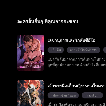
ละครสั้นอื่นๆ ที่คุณอาจจะชอบ
เลขานุการและรักลับซีอีโอ
แก้แค้น
ความรักในที่ทำงาน
แบลร์กลับมาจากการเดินทางไปทำงานเ
ลูกพี่ลูกน้องของเธอ ด้วยหัวใจที่แ
เจ้านายมหาเศรษฐีของเธอ ซึ่งนำไปสู่
แบลร์ยอมถอย พร้อมกับป้าที่ชอบบงก
เจสสิก้า ก็ปรากฏตัวขึ้นพร้อมกับข
เจ้าชายคือเด็กหญิง: ทาสในครา
เรื่องราววุ่นวายเหล่านี้ โรมันคอยอ
ความโกหกทั้งหมด ด้วยการสนับสนุ
แฟนตาซีตะวันตก
การกลับมา
อดีตที่เป็นพิษ และในที่สุดโรมันก็ค
เพื่อปกป้องพี่สาว เอเมอเรียลปลอมตัว