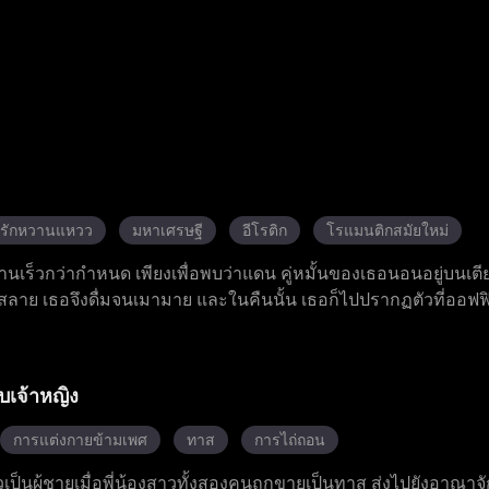
รักหวานแหวว
มหาเศรษฐี
อีโรติก
โรแมนติกสมัยใหม่
ร็วกว่ากำหนด เพียงเพื่อพบว่าแดน คู่หมั้นของเธอนอนอยู่บนเตี
ตกสลาย เธอจึงดื่มจนเมามาย และในคืนนั้น เธอก็ไปปรากฏตัวที่ออฟ
เรื่องราวความสัมพันธ์ลับ ๆ ในออฟฟิศ ลอร่าผู้ตั้งครรภ์กับลูกของ
าร พยายามทำให้เธอรู้สึกผิดเพื่อกลับไปหาแดนอีกครั้ง อดีตภรร
้อเรียกร้องมากมาย ในขณะที่แดนยังคงตามรังควานเธอไม่หยุดหย่อ
บเจ้าหญิง
ยู่เคียงข้างและสนับสนุนเธอเสมอ และในงานเลี้ยงมื้อค่ำครอบครัว เ
นจากพี่สาวสองคน และการปกป้องอย่างเข้มแข็งจากโรมัน แบลร์ห
การแต่งกายข้ามเพศ
ทาส
การไถ่ถอน
ุกเข่าขอแต่งงานกับเธอ
เป็นผู้ชายเมื่อพี่น้องสาวทั้งสองคนถูกขายเป็นทาส ส่งไปยังอาณาจัก