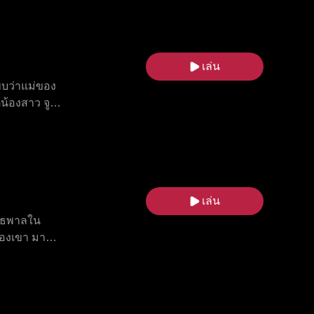
ารแก่งแย่ง
หลัง เสิ่
วิตในงาน
เล่น
 พบว่าแม่ของ
ตน้องสาว จู
ี่ทดสอบจู
ลา ในขณะ
ลียนครั้ง
ู้กล้าหาญและ
็นทั่วตัวไม่
เล่น
ว
ันธพาลใน
องเขา มาร์
ยในรอบคัด
ี่อยากเห็น