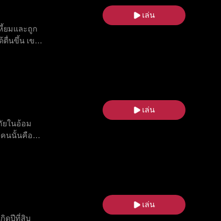
เล่น
ี้ยมและถูก
้ตื่นขึ้น เขา
กชนชั้นต่ำ
วงศ์ เอลิอัน
เกี่ยวกับ
 เมื่อออเร
ามารถลบคำ
เล่น
ภัยในอ้อม
คนนั้นคือพ่อ
กลายเป็นความ
หรือชีวิต
เล่น
ดปีที่สิบ