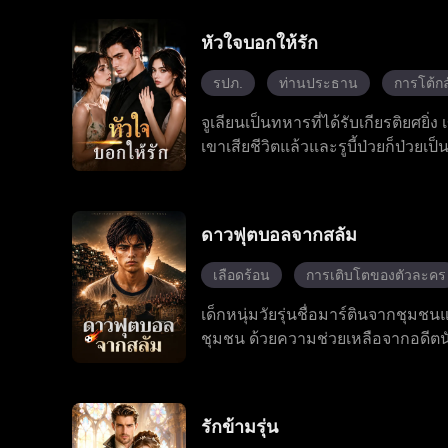
ที่เห็น เขาแกล้งตาบอดซ่อนตัวมาหลายป
ภายในตระกูลกู้ และเปิดเผยความจริง
หัวใจบอกให้รัก
นอันหยูกับกู้เป่ยเฉินเปลี่ยนจากกา
แต่งงานริมชายหาด
รปภ.
ท่านประธาน
การโต้กล
จูเลียนเป็นทหารที่ได้รับเกียรติยศยิ่
เขาเสียชีวิตแล้วและรูบี้ป่วยก็ป่วยเป็
เลียนจึงเข้าทำงานเป็นบอดี้การ์ดส่
เลียนตลอดเวลา จูเลียนปกป้องเธอพ้
เดียวกัน เขาต้องเผชิญกับภัยคุกคาม
ดาวฟุตบอลจากสลัม
แล้วครั้งเล่า เจียนนาที่เคยเย็นชาค
ไว้วางใจได้ ในที่สุดการผ่าตัดของรูบี
เลือดร้อน
การเติบโตของตัวละคร
ต้องปิดบังอดีตของตัวเองอีกต่อไป เพ
เด็กหนุ่มวัยรุ่นชื่อมาร์ตินจากชุม
ชุมชน ด้วยความช่วยเหลือจากอดีตนั
ตินผสมผสานฟุตบอลสไตล์ข้างถนนเข้
เลือกฟุตบอลโลกได้สำเร็จ ซึ่งไม่เพ
ลูกทีมได้มีโอกาสสร้างชื่อในทีมชาติ
รักข้ามรุ่น