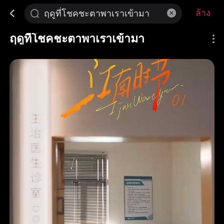
ล้าง
ฤดูที่โชคชะตาพาเราเข้ามา