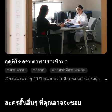
ฤดูที่โชคชะตาพาเราเข้ามา
ทนายความ
ทายาท
ความรักที่อายุห่างกัน
วันไนท์สแตน
จบดี
โรแมนติกสมัยใหม่
เจียงหนาน อายุ 29 ปี ทนายความมือทอง หญิงแกร่งผู้ไม่เคยพ่ายแพ้ ชีวิตของเธอเหมือนจะมีแค่เรื่องงานอย่างเดียว ส่วนซือเจี๋ย อายุ 19 ปี ผู้ที่ถูกลิขิตให้ประสบความสำเร็จ และเป็นทายาทแห่งวั่นชางกรุ๊ป สองคนที่แตกต่างกันราวฟ้ากับดินได้มาพบกัน เกิดประกายไฟแห่งรักขึ้นมา แต่การที่ทั้งสองจะก้าวออกจากโลกของตัวเองเพื่อเข้าไปในโลกของอีกฝ่ายนั้นช่างเป็นเรื่องที่ยากเย็น สุดท้ายแล้ว ทั้งสองจะกลับไปยังโลกเดิมของตัวเอง หรือมีความกล้าหาญพอที่จะทำลายพันธนาการและก้าวข้ามขีดจำกัดของตัวเองนะ…
ละครสั้นอื่นๆ ที่คุณอาจจะชอบ