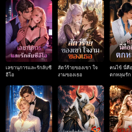
เลขานุการและรักลับซี
สัตว์ร้ายของเขา ใจ
คนไข้ นี่ค
อีโอ
งามของเธอ
ตกหลุมรัก