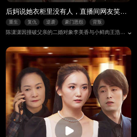
后妈说她衣柜里没有人，直播间网友笑疯了
重生
复仇
逆袭
豪门恩怨
背叛
陈潇潇因撞破父亲的二婚对象李美香与小鲜肉王浩晨偷情被两人害死，而后重生回李美香与父亲陈大路结婚当天。这一世，她设局引陈大路捉奸李美香，利用他超雄的性格脾气为自己报仇雪恨，令众人自食恶果，夺回属于自己的一切，出国展开新生活。