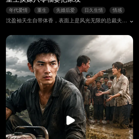
年代爱情
重生
先婚后爱
日久生情
情感
沈盈袖天生自带体香，表面上是风光无限的总裁夫人，被嫉妒自己的堂姐一刀捅死。两人重回出嫁这天，堂姐执意换亲，沈盈袖顺势而为，嫁给前世短命的周无恙。不想沈盈袖嫁进周家，周无恙不仅没死，身体还越来越好。周家更是一天比一天好，日子过的红红火火。而渣男没有了沈盈袖的香露，一事无成还败光家产，堂姐更是比前世更惨。