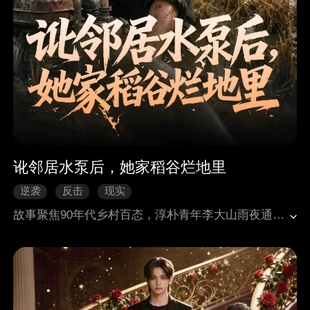
讹邻居水泵后，她家稻谷烂地里
逆袭
反击
现实
故事聚焦90年代乡村百态，淳朴青年李大山雨夜通宵抽水，挽救邻居王老根、刘桂香家受暴雨和污水侵袭的秧苗，非但未获感恩，反倒被蛮横的刘桂香借机讹诈农药、水泵。刘桂香夫妇轻信所谓兄弟情谊，低价购入奸商劣质水泵，执意赌气不用李大山的设备，硬生生拖垮自家秧田。后续刘桂香数次撒泼耍赖、恩将仇报，甚至持械伤人触犯法律，最终落得牢狱、无家可归的悲惨下场。反观李大山，历经刁难依旧坚守善良与底线，凭借过硬手艺和正直品性，带领村民发展农机产业，逆袭成才，收获安稳人生与全村敬重。