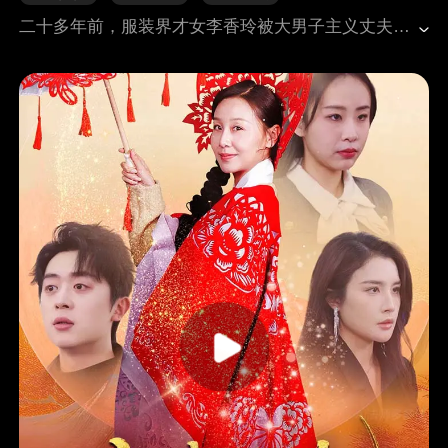
二十多年前，服装界才女李香玲被大男子主义丈夫逼迫辞职，沦为家庭主妇。丈夫去世后，儿子赵晓光继承父性，禁止她抛头露面。怀揣重返服装领域、登上巴黎时装展的梦想，李香玲瞒着儿子开缝纫店，凭手艺收获街坊好评，还被小燕子服装厂的苏暖暖看中，获五百万年薪邀约。她告知儿子后，反被赵晓光囚禁。幡然醒悟的李香玲说服儿媳何茜茜，一同投奔苏暖暖。不料二人遭主管吴一文刁难打压，吴一文甚至诬陷她弄坏机器，企图废掉她的手。危急时刻苏暖暖赶到，李香玲能否获救？吴一文又将如何收场？