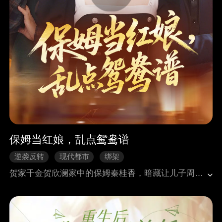
保姆当红娘，乱点鸳鸯谱
逆袭反转
现代都市
绑架
贺家千金贺欣澜家中的保姆秦桂香，暗藏让儿子周家宝入赘贺家的野心。秦桂香先是干涉贺欣澜的生活，强行撮合她与周家宝，周家宝则带着优越感要求入职贺欣澜公司任主管，还秉持落后性别观念。为达成目的，秦桂香偷偷给贺欣澜喂食胎盘致其中毒，后又联合前夫周盛绑架贺欣澜，让周家宝上演 “英雄救美” 博取信任。母子俩后续以温情攻势麻痹贺欣澜，趁她醉酒图谋不轨，却不知贺欣澜早有防备。最终，贺欣澜拿出监控证据揭穿阴谋，周盛反水提供录音佐证，周家宝入狱，秦桂香精神崩溃入院。贺欣澜摆脱纠缠后，向好友苏穆发出约会邀请，开启新生活。