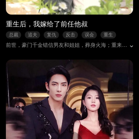
重生后，我嫁给了前任他叔
总裁
追夫
复仇
反击
误会
重生
前世，豪门千金错信男友和姐姐，葬身火海；重来一世，慕初言要让渣男贱女身败名裂，还要保护上辈子不顾一切冲进火海来救她的人。