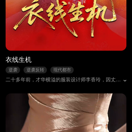
衣线生机
逆袭
逆袭反转
现代都市
二十多年前，才华横溢的服装设计师李香玲，因丈夫的大男子主义被迫辞职回家相夫教子。丈夫去世后，儿子赵晓光继承其父性格，禁止她抛头露面，李香玲只能隐忍。怀揣着服装梦的她，瞒着儿子开了间缝纫店，凭借好手艺收获街坊好评，还被高薪寻觅首席设计师的苏暖暖看中。她欣喜告知儿子，反被赵晓光囚禁。幡然醒悟的李香玲，说服儿媳何茜茜一同投奔小燕子服装厂。不料二人却遭主管吴一文刁难、诬陷，吴一文甚至企图废掉她的手。千钧一发之际苏暖暖赶到，她能否救下李香玲？吴一文又将如何收场？