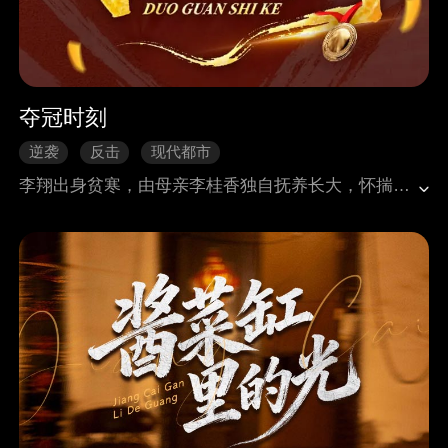
夺冠时刻
逆袭
反击
现代都市
李翔出身贫寒，由母亲李桂香独自抚养长大，怀揣着加入国家长跑队的梦想。面对村里的嘲笑、欺凌和抛弃，李翔更加坚定了奋斗的决心。他每天绑着沙包、提着水桶跑步，风雨无阻。然而赛前，他被对手陷害，赤脚完成比赛赢得了胜利，打破了村里的长跑记录。 正当李翔满怀希望准备迎接更广阔的舞台时，却被诬陷使用兴奋剂，面临取消成绩的危机。关键时刻，李翔凭借日常录制的视频自证清白，揭露了对手田大壮的阴谋。原来，田大壮因嫉妒儿子成就，试图通过不正当手段阻止他夺冠。 最终，正义得到伸张，李翔不仅夺得了世界运动会的长跑金牌，还为国家赢得了荣誉。