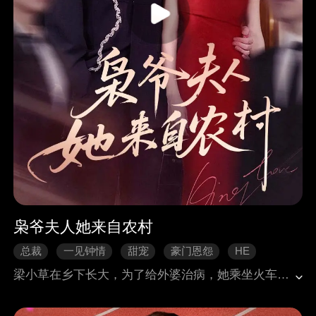
枭爷夫人她来自农村
总裁
一见钟情
甜宠
豪门恩怨
HE
现代言情
梁小草在乡下长大，为了给外婆治病，她乘坐火车去海城找爸爸拿钱，火车上邂逅了海城黑帮老大陆寒枭。陆寒枭被仇家追杀，身受重伤，被梁小草所救，两个人结下了不解之缘。回到海城后，陆寒枭对梁小草展开了霸道且轰动的追求……