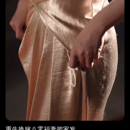
重生换嫁八零福妻把家发