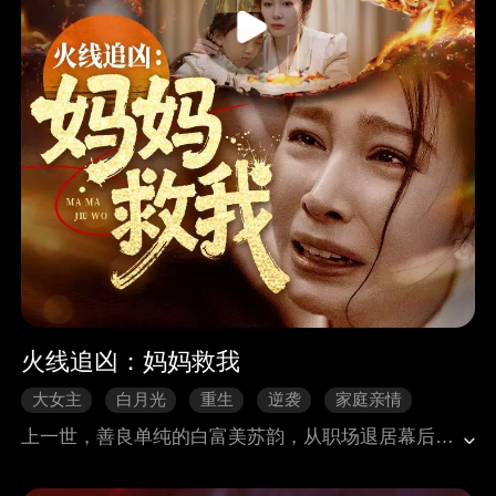
火线追凶：妈妈救我
大女主
白月光
重生
逆袭
家庭亲情
上一世，善良单纯的白富美苏韵，从职场退居幕后成全职主妇，把家族公司交予丈夫余庸管理。余庸心中藏着白月光宋雨晴，为独占余庸，宋雨晴勾结人贩子，致使苏韵年仅七岁的女儿余暖被掳身亡。重生到女儿被拐当日，苏韵一家的命运会发生怎样的改变