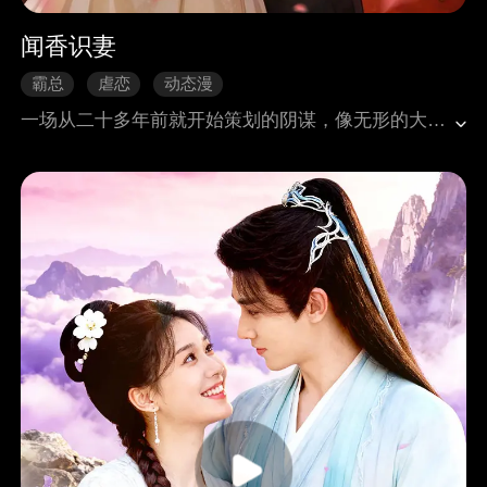
闻香识妻
霸总
虐恋
动态漫
一场从二十多年前就开始策划的阴谋，像无形的大网将他和她纠缠在一起。他身患奇症，她就是他的药。为了摆脱头痛，他将她禁锢在侧，偏偏她叛逆不乖。