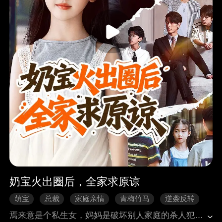
奶宝火出圈后，全家求原谅
萌宝
总裁
家庭亲情
青梅竹马
逆袭反转
焉来意是个私生女，妈妈是破坏别人家庭的杀人犯。 因为妈妈暗恋爸爸很多年，爸爸却爱上妈妈的亲姐姐，还跟那个女人生了三个儿子。 妈妈妒火中烧，设计怀孕，刺杀姐姐未遂，被爸爸和舅舅送进监狱。 后来妈妈意外去世，把仅四岁的她留在了这个世界。 她终于见到了亲爸爸和三个哥哥。 可他们却因妈妈的罪行，不喜欢她，甚至不想认她。 直到开局爆火，她意外成为了国民闺女，常驻热搜，青梅竹马顾淮也突然变成让人闻风丧胆的顾小爷。 顾小爷高傲地拉着她的手：“我带着你长大，我们俩组成一个新的家。” 她拎着小行李与家人告别，一群男人却齐齐黑了脸，无论如何也不愿放手。