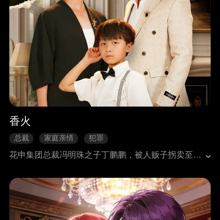
香火
总裁
家庭亲情
犯罪
花申集团总裁冯明珠之子丁鹏鹏，被人贩子拐卖至大头村王光宗家。该村征地分地款按族谱姓名分配，王光宗因膝下无儿，买鹏鹏欲上族谱分钱。冯明珠得知后火速赶往，正撞见王光宗逼晕鹏鹏按手印。她遭村民言语羞辱与折磨，未能救出儿子。丁振华带保镖寻妻，被村长搪塞打发，出村时发现冯明珠车辆，察觉被骗后立刻取消分地款。村长恼羞成怒，辱骂冯明珠为扫把星，将她绑在木头上，还用铁棍烫她，甚至要纵火焚烧。危急时刻天降大雨浇灭火焰，丁振华率人折返。村长以冯明珠性命要挟索钱，双方爆发恶斗，最终村民束手就擒。丁振华救出冯明珠与鹏鹏，大头村相关人员悉数受到惩罚。