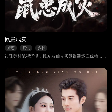
鼠患成灾
虐恋
复仇
乡村
边陲莽村鼠祸泛滥，鼠精灰仙带领鼠群毁坏庄稼粮仓，村民苦不堪言。村长侯永福请来驱鼠人黄火土，黄火土不惜损耗三年寿元，以本命精血斩杀灰仙，平息鼠灾，只索要一头猪的酬劳，用来给身患肺病的妻子梅玉灵治病。 鼠患刚缓解，侯永福父子便反悔赖账，返乡的侯大勇嘲讽二人是神棍，众人转投低价的捕鼠人王麻子。王麻子靠着虚假超声波证书骗取信任，村民无视黄火土的再三警示，肆意破坏驱鼠粉、屠宰牲畜，还狠心杀掉保护村庄的灵蛇。放羊人王二楞不听劝阻，走出防护圈被鼠群吞噬，村民依旧不肯反思。 黄火土为借诛邪剑连夜赶往县城，将镇鼠骨笛留给梅玉灵。独处时，贪色的王麻子企图玷污梅玉灵，遭到反抗后心生毒计，污蔑她是引动鼠灾的妖女。愚昧的村民听信谗言，全然遗忘救命之恩，合力将梅玉灵吊死在大树下。 归来的黄火土发现妻子尸体，悲痛绝望之下吹响骨笛，万千鼠群席卷村庄。忘恩负义的村民、作恶的王麻子、自私的侯永福父子全都死于鼠患。复仇结束后，黄火土安葬妻子，救下持有猫牌、心存善意的孤女二丫，带着孩子远离莽村，彻底看透人心深处的贪婪与歹毒。