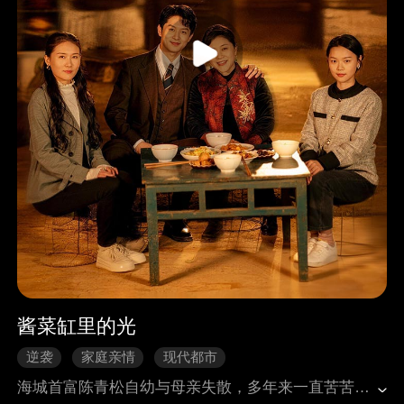
酱菜缸里的光
逆袭
家庭亲情
现代都市
海城首富陈青松自幼与母亲失散，多年来一直苦苦寻亲。偶然间，他凭借独特酱菜香味锁定线索，找到了母亲闫桂香。不料母亲常年遭亲家刁难，两个姐姐也因误会心生隔阂。为低调认亲，陈青松伪装成外卖员，受尽屈辱仍不离不弃，最终含泪认母。此后，对手公司恶意竞标，勾结他人不断陷害母亲，家人也接连遭遇刁难算计。历经重重风波，姐姐们幡然醒悟，一家人携手共渡难关，挫败反派阴谋，让恶人得到严惩。最后阖家团圆，陈青松创办食品公司，传承母亲手艺，以温暖亲情圆满落幕。