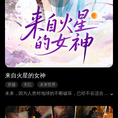
来自火星的女神
穿越
失忆
未来世界
未来，因为人类对地球的不断破坏，已经不在适合人类居住，仅存的人类移居到火星。3030 年，1 号未来战士肖媚在火星元首指派下来到 2024 年的地球拯救地球。时空穿梭的肖媚因遇上时空乱流侵袭，虽然成功附身在因拍戏而意外死亡的肖雨柔（1000年前有血缘关系的先辈）身上，却失去了自己本来的记忆，把自己当成了肖雨柔。