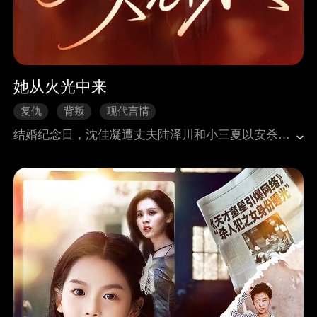
她从火光中来
复仇
背叛
现代言情
结婚纪念日，沈佳凝遭丈夫陆泽川和小三夏以安杀害，全家被烧死。重生为夏之意的她震惊悲愤，陆泽川称其一家失踪欲霸占沈家资产。青梅竹马宋青言一直寻找沈佳凝。如今的夏之意发誓让陆泽川、夏以安付出代价，她开始利用夏之意的身份接近陆泽川搜集证据，将其逼入绝境。