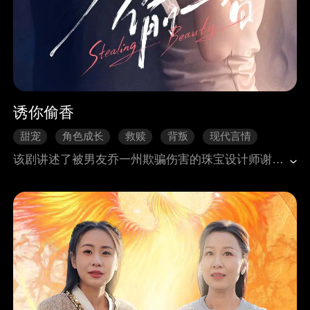
诱你偷香
甜宠
角色成长
救赎
背叛
现代言情
该剧讲述了被男友乔⼀州欺骗伤害的珠宝设计师谢清菡在经历⻓达⼋年的道德绑架与 洗脑后，在邵⽒集团总裁卲擎云的帮助下，⾛出阴影，重拾⾃信，回归社会，寻找⾃我、成就⾃我的故事。 在这场恋爱⾥，谢清菡受制于乔⼀州虚假的“恩情”陷阱，为 了爱情不停的妥协，远离社会，压抑内⼼，从⽽丧失了⾃我，成为了任⼈摆布的傀儡，更加成为了男友乔⼀州利⽤的“枪⼿”。但在遇到卲擎云后，谢清菡逐渐认识到⾃ ⼰⼀直以来认知是狭隘和错误的，正常的感情应该是互相理解和互相成就的，⽽不是通过压迫对⽅来获取快感和成绩。 在卲擎云的强势介⼊下，谢清菡不停的成⻓，她重新接触社会，重新⼯作，重新开展⾃⼰热爱的事业，并在努⼒拼搏的过程中坚守职业道德，打击盗版抄袭，最终通过⾃⼰的努⼒获得了同事和客户的认可，也在社会上获取了⾃⼰的⽴⾜之地。