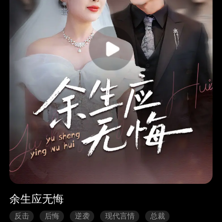
余生应无悔
反击
后悔
逆袭
现代言情
总裁