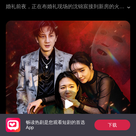
婚礼前夜，正在布婚礼现场的沈锦宸接到新房的火灾报警电话，匆匆忙忙赶到新房，却发现未婚妻周夕桐和她的继弟滚上床，周夕桐还大言不惭只是姐弟情深，不影响明日婚礼。沈锦宸想起往事，这些年周夕桐为了继弟屡次伤害自己，以前自己总以为结了婚就好了，可看着周夕桐身上暧昧的吻痕，沈锦宸终于清醒，答应爷爷，明天婚礼新娘换成联姻对象。
畅读热剧是您观看短剧的首选
下载
App