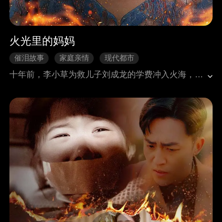
火光里的妈妈
催泪故事
家庭亲情
现代都市
十年前，李小草为救儿子刘成龙的学费冲入火海，落下半边脸伤疤。谁知刘成龙婚礼上，竟因怕妻子孟菲嫌弃将她拒之门外。绝望之际，李小草偶遇恩人傅遇琛 —— 二十年前她曾救过他的命。回到刘家，李小草被当作保姆使唤，还遭孟菲诬陷偷钱，被迫离家。傅遇琛再次援手，将她接走，并打算在公司周年庆上认她为母。庆典上，李小草连连中奖引刘家猜疑，而刘成龙抽中大奖时，傅遇琛现身怒斥其不孝，取消合作。孟氏企业濒临破产，刘成龙求情暴露私心。李小草心灰意冷，诉至法庭索要 “九个月房费”。最终刘成龙醒悟，母子和解，李小草则选择跟随傅遇琛开启新生。