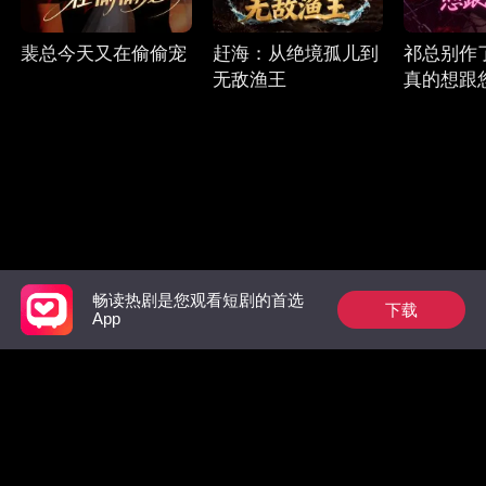
裴总今天又在偷偷宠
赶海：从绝境孤儿到
祁总别作
无敌渔王
真的想跟
畅读热剧是您观看短剧的首选
下载
Follow Us
App
Facebook
YouTube
Instagram
使用条款
|
隐私政策
|
联系我们
© 2018-now CHANGDU (HK) TECHNOLOGY LIMITED