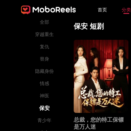
首页
分类
全部
保安 短剧
穿越重生
复仇
替身
隐藏身份
情感
神医
保安
总裁，您的特工保镖
青少年
是万人迷