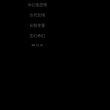
办公室恋情
古代言情
从恨变爱
玄幻奇幻
禁忌恋
日久生情
绑架
穿越
古装权谋
末世危机
第二次机会