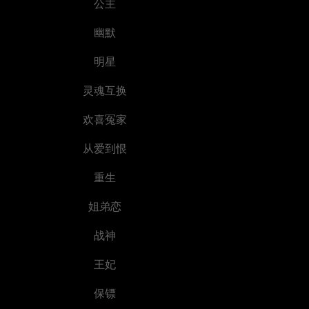
公主
幽默
明星
灵魂互换
欢喜冤家
从爱到恨
重生
姐弟恋
战神
王妃
保镖