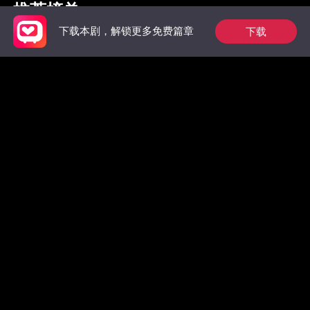
推荐榜单
下载
下载本剧，解锁更多免费篇章
枭爷夫人她来自农村
完蛋！大佬逼我分手
抱歉，我
万总裁