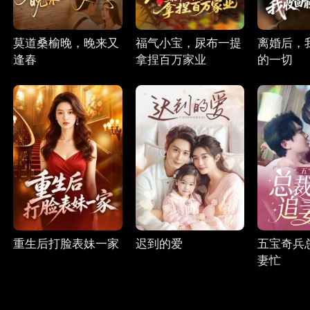
莫道桑榆晚，晚来又
福气小宝，尿布一提
离婚后，
逢春
拿捏百万家业
的一切
重生后打脸表妹一家
迟到的爱
五宝奇兵
妻忙