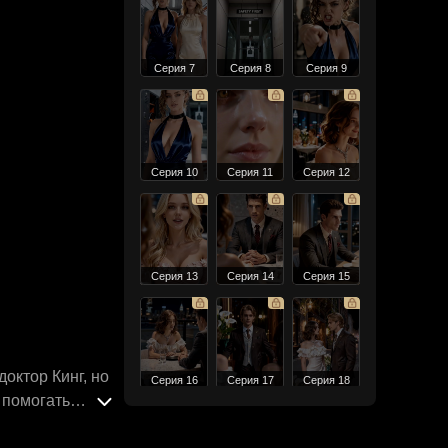
Серия 7
Серия 8
Серия 9
Серия 10
Серия 11
Серия 12
Серия 13
Серия 14
Серия 15
октор Кинг, но
Серия 16
Серия 17
Серия 18
 помогать
ывшего