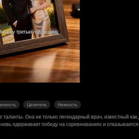
В нашу третью годовщину,
ичность
Целитель
Нежность
таланты. Она не только легендарный врач, известный как д
 вновь одерживает победу на соревнованиях и отказывается
 отдать всё своё, лишь бы она спасла его сестру. Родные б