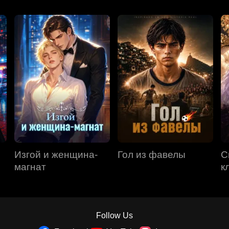
Изгой и женщина-
Гол из фавелы
С
магнат
к
Follow Us