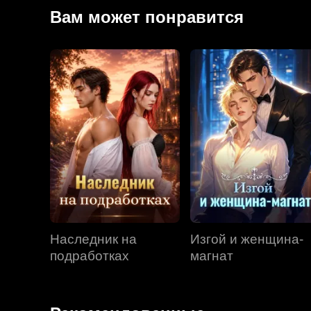
всячески досаждают ей, но в итоге им остаётся л
Вам может понравится
Наследник на
Изгой и женщина-
подработках
магнат