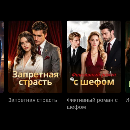
ишь горько сожалеть.
Запретная страсть
Фиктивный роман с
И
шефом