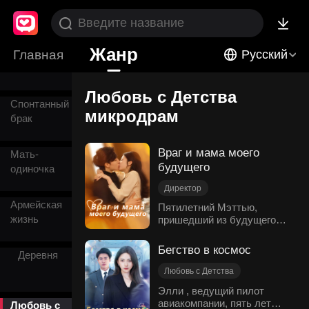
Неожиданный
поворот
Жанр
Главная
Возвращение
Русский
Любовь с Детства
Спонтанный
микродрам
брак
Враг и мама моего
Мать-
будущего
одиночка
Директор
Армейская
Путешествие во Времени
Пятилетний Мэттью,
жизнь
пришедший из будущего
Золотце
на шесть лет назад, обнял
Любовь с Детства
за ногу Ханну и назвал её
Бегство в космос
Современная романтика
Деревня
мамой. Как только она
смирилась с мыслью, что
Любовь с Детства
этот малыш – её будущий
Предательство
Элли , ведущий пилот
ребёнок, она услышала,
авиакомпании, пять лет
Сожаление
Любовь с
как Мэттью зовёт её