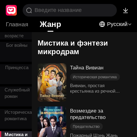
Возрождение
Жанр
Любовь с
Главная
Русский
разницей в
возрасте
Мистика и фэнтези
Бог войны
микродрам
Тайна Вивиан
Принцесса
Историческая романтика
Мистика и фэнтези
Вивиан, простая
Служебный
крестьянка из речной
Золотце
роман
долины, стала
Повторная Любовь
наложницей холодного
Император
императора Джулиана и
Возмездие за
Историческая
родила ему двух принцев.
предательство
романтика
Внешне она пользовалась
славой и почётом, но
Предательство
хранила шокирующую
Сожаление
Мистика и
тайну: её сыновья по
Пожарный Шэнь Жань