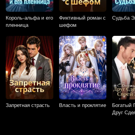
Король-альфа и его
Фиктивный роман с
Судьба 
пленница
шефом
Запретная страсть
Власть и проклятие
Богатый 
Друг Сде
Своей Ж