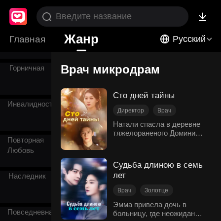
Садомазо
Жанр
Главная
Русский
Врач микродрам
Горничная
Сто дней тайны
Инвалидность
Директор
Врач
Любовь После Брака
Натали спасла в деревне
тяжелораненого Доминика,
Нежность
Повторная
но исчезла до того, как он
Современная романтика
Любовь
увидел её лицо.
Связанные семейным
Судьба длиною в семь
договором о 100-дневном
лет
Наследник
браке, они начинают жизнь
под одной крышей. В
Врач
Золотце
поисках таинственной
Мать-одиночка
спасительницы Доминик
Эмма привела дочь в
Повседневная
влюбляется в Натали, но
больницу, где неожиданно
Повторная Любовь