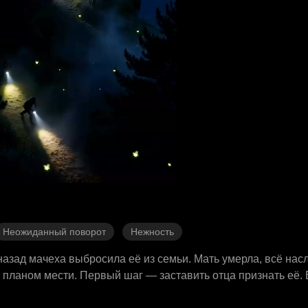
Неожиданный поворот
Нежность
назад мачеха выбросила её из семьи. Мать умерла, всё нас
 планом мести. Первый шаг — заставить отца признать её. 
ицу, женщину с татуировкой в виде полумесяца. Их судьбы 