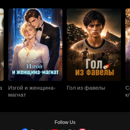
а
Изгой и женщина-
Гол из фавелы
С
магнат
к
Follow Us