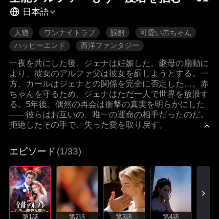
日本語
人狼
ワンナイトラブ
誤解
可愛い赤ちゃん
ハッピーエンド
西洋ファンタジー
一夜を共にした後、ジェナは妊娠した。継母の扇動に
より、彼女のアルファ父は彼女を罰しようとする。一
方、カールはジェナとの関係を完全に否定した…。赤
ちゃんを守るため、ジェナはただ一人で世界を放浪す
る。5年後、偶然の再会は衝撃の真実を明らかにした
――彼らはお互いの、唯一の運命の相手だったのだ。
拒絶したその手で、失った愛を取り戻す。
エピソード
(1/33)
第1話
第2話
第3話
第4話