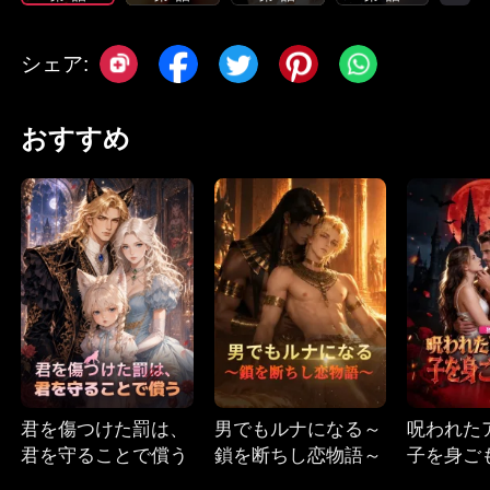
シェア:
おすすめ
君を傷つけた罰は、
男でもルナになる～
呪われた
君を守ることで償う
鎖を断ちし恋物語～
子を身ご