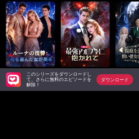
ルーナの復讐：死を
最強アルファに抱か
傷痕を消
このシリーズをダウンロードし
ダウンロード
て、さらに無料のエピソードを
選んだ女が戻る
れて
い彼女じ
解除！
た
必見リスト