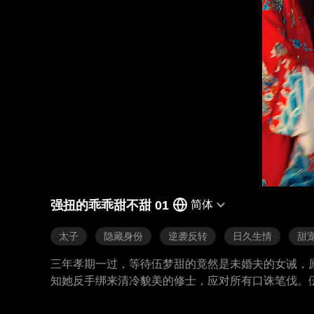
强扭的乖乖甜不甜 01
简体
太子
隐藏身份
逆袭反转
日久生情
甜
三年孝期一过，等待伍梦甜的竟然是未婚夫的女诫，
知她反手绑来清冷貌美的修士，应对所有口诛笔伐。
当，帮助伍梦甜。可谁能猜到他竟是当朝太子…… 