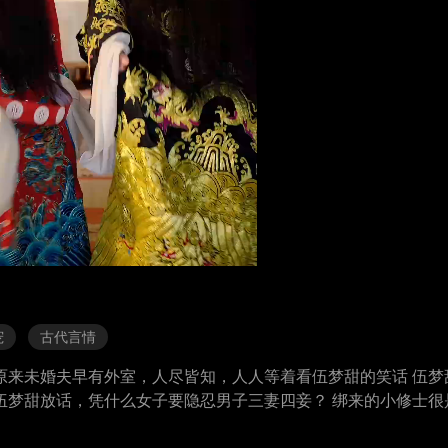
宠
古代言情
原来未婚夫早有外室，人尽皆知，人人等着看伍梦甜的笑话 伍梦
伍梦甜放话，凭什么女子要隐忍男子三妻四妾？ 绑来的小修士很
惨了，伍梦甜毁了太子爷道心，可他却说，道心该顺从本心，此生