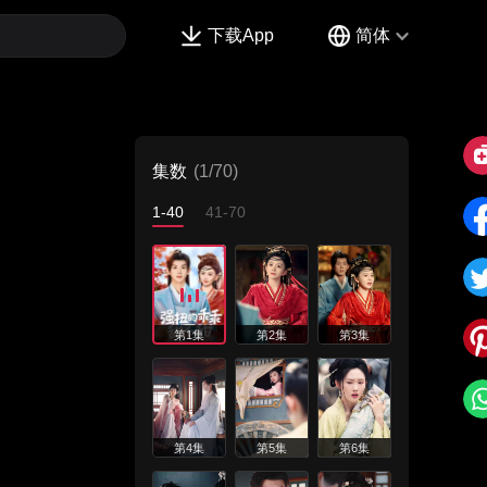
下载App
简体
集数
(1/70)
1-40
41-70
第1集
第2集
第3集
第4集
第5集
第6集