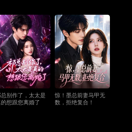
第31集
第32集
第33集
第34集
第35集
第36集
第37集
第38集
第39集
第40集
祁总别作了，太太是
惊！墨总前妻马甲无
真的想跟您离婚了
数，拒绝复合！