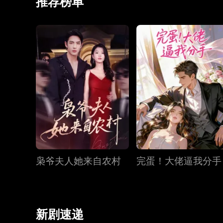
推荐榜单
枭爷夫人她来自农村
完蛋！大佬逼我分手
新剧速递