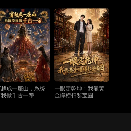
穿越成一座山，系统
一眼定乾坤：我靠黄
要我做千古一帝
金瞳横扫鉴宝圈