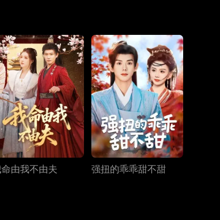
第19集
第20集
第21集
第22集
第23集
第24集
第25集
第26集
第27集
我命由我不由夫
强扭的乖乖甜不甜
第28集
第29集
第30集