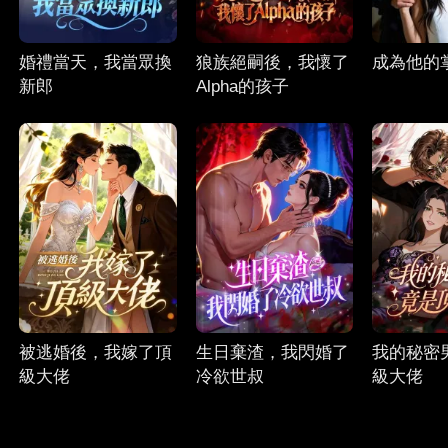
婚禮當天，我當眾換
狼族絕嗣後，我懷了
成為他的
新郎
Alpha的孩子
被逃婚後，我嫁了頂
生日棄渣，我閃婚了
我的秘密
級大佬
冷欲世叔
級大佬