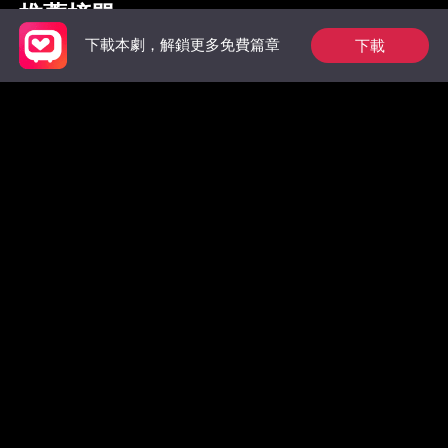
推薦榜單
下載
下載本劇，解鎖更多免費篇章
裴總今天又在偷偷寵
狼族的第一位男王
出獄後，
后：玫瑰從枷鎖中綻
太虐翻全
放