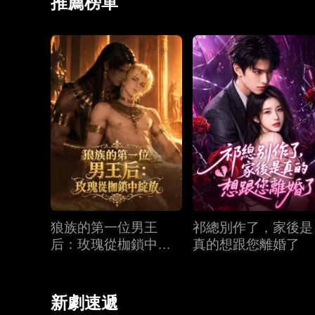
推薦榜單
狼族的第一位男王
祁總別作了，家後是
后：玫瑰從枷鎖中綻
真的想跟您離婚了
放
新劇速遞