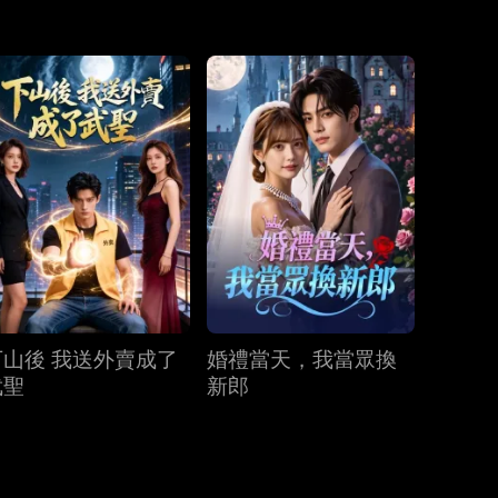
第31集
第32集
第33集
第34集
第35集
第36集
第37集
第38集
第39集
第40集
下山後 我送外賣成了
婚禮當天，我當眾換
武聖
新郎