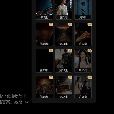
第7集
第8集
第9集
第10集
第11集
第12集
第13集
第14集
第15集
途中被迫救治中
第16集
第17集
第18集
遇害案。她層層
治愈宸王毒疾與