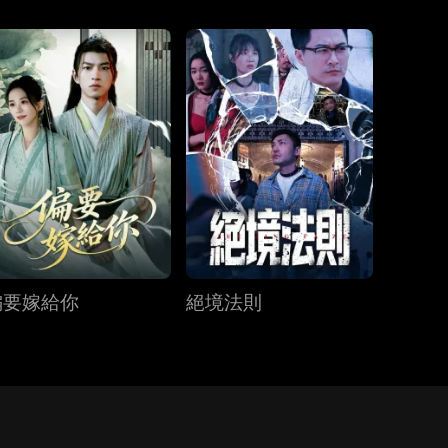
偏要嫁給你
絕境法則