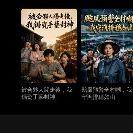
被合夥人踢走後，我
颱風預警全村嘲，我
鋦瓷手藝封神
守漁排穩如山