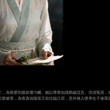
亡，為救嬰剖腹卻遭污衊。她以專業知識戳破謊言、洗清冤屈，
父親被害，為查真凶隨宸王前往臨江府，意外捲入懷孕女子連環
花大盜阮清這一真凶，為父母與十三名懷孕女子報仇。最終曲蓁