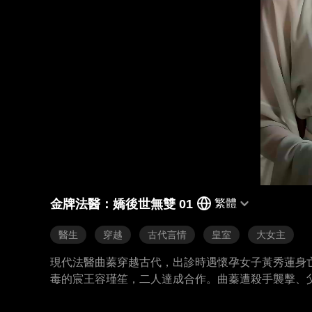
金牌法醫：嬌後世無雙 01
繁體
醫生
穿越
古代言情
皇室
大女主
現代法醫曲蓁穿越古代，出診時遇懷孕女子黃秀蓮身
毒的宸王容瑾笙，二人達成合作。曲蓁遭殺手襲擊、
勘驗、抽絲剝繭，揭開多年前母親遇害真相，揪出采