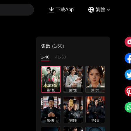
下載App
繁體
集數
(1/60)
1-40
41-60
第1集
第2集
第3集
第4集
第5集
第6集