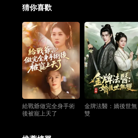
腿疾，二人成婚，行醫濟世、安定天下。
猜你喜歡
給戰爺做完全身手術
金牌法醫：嬌後世無
後被寵上天了
雙