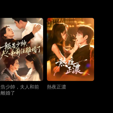
第19集
第20集
第21集
第22集
第23集
第24集
第25集
第26集
第27集
報告少帥，夫人和前
熱夜正濃
第28集
第29集
第30集
任離婚了