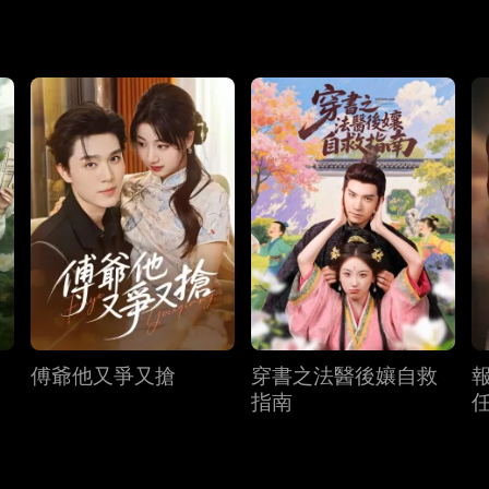
傅爺他又爭又搶
穿書之法醫後孃自救
指南