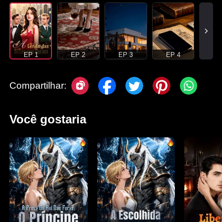
EP 1
EP 2
EP 3
EP 4
Compartilhar:
Você gostaria