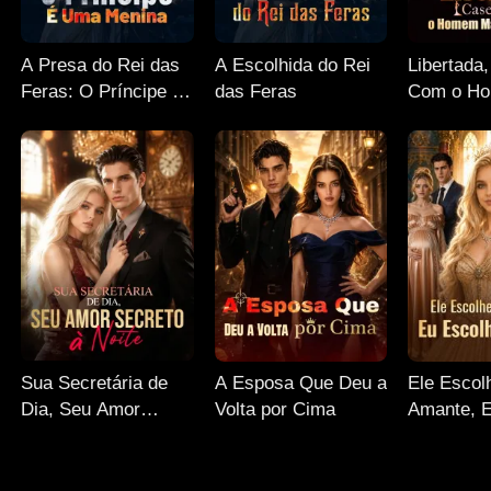
A Presa do Rei das
A Escolhida do Rei
Libertada
Feras: O Príncipe É
das Feras
Com o H
Uma Menina
Poderoso
Sua Secretária de
A Esposa Que Deu a
Ele Escol
Dia, Seu Amor
Volta por Cima
Amante, 
Secreto à Noite
a Coroa