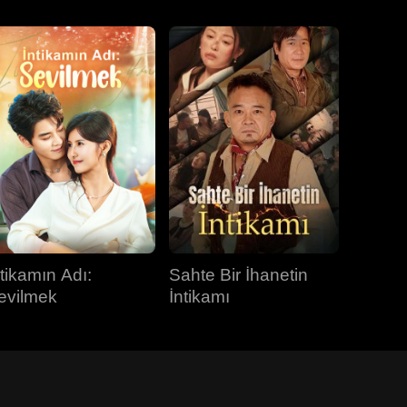
ntikamın Adı:
Sahte Bir İhanetin
evilmek
İntikamı