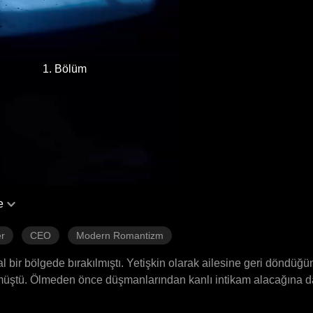
1. Bölüm
e
r
CEO
Modern Romantizm
l bir bölgede bırakılmıştı. Yetişkin olarak ailesine geri döndüğü
müştü. Ölmeden önce düşmanlarından kanlı intikam alacağına dai
en hemen sonra, kendini kitapta yeni dönmüş mirasçı olarak bu