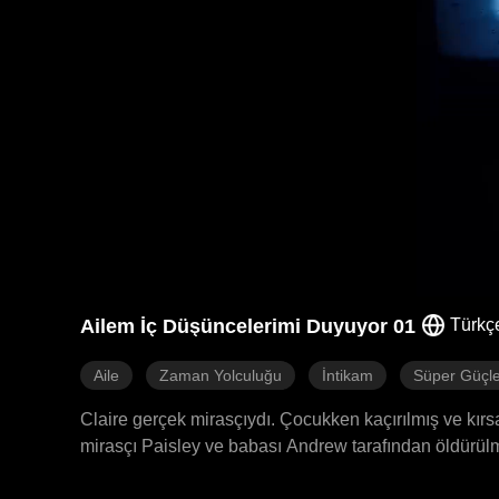
Ailem İç Düşüncelerimi Duyuyor 01
Türkç
Aile
Zaman Yolculuğu
İntikam
Süper Güçle
Claire gerçek mirasçıydı. Çocukken kaçırılmış ve kırsa
mirasçı Paisley ve babası Andrew tarafından öldürül
Modern dünyada bu romanın konusundan şikâyet ettikt