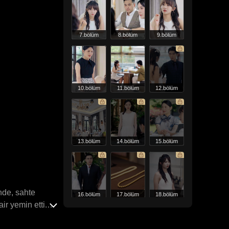
7.bölüm
8.bölüm
9.bölüm
10.bölüm
11.bölüm
12.bölüm
13.bölüm
14.bölüm
15.bölüm
nde, sahte
16.bölüm
17.bölüm
18.bölüm
r yemin etti.
ldu. Garip bir