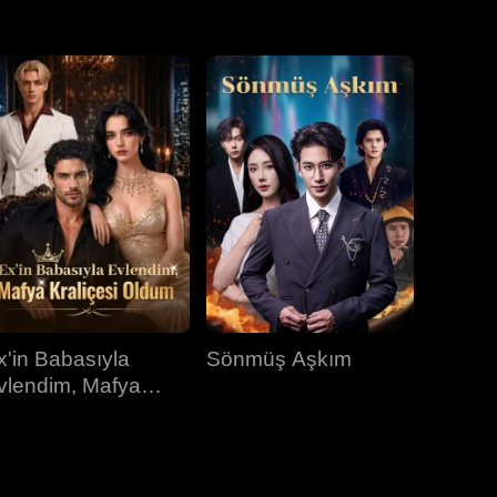
31.bölüm
32.bölüm
33.bölüm
34.bölüm
35.bölüm
36.bölüm
37.bölüm
38.bölüm
39.bölüm
40.bölüm
x'in Babasıyla
Sönmüş Aşkım
vlendim, Mafya
raliçesi Oldum