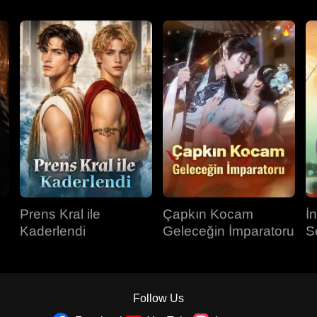
Prens Kral ile
Çapkın Kocam
İ
Kaderlendi
Geleceğin İmparatoru
S
Follow Us