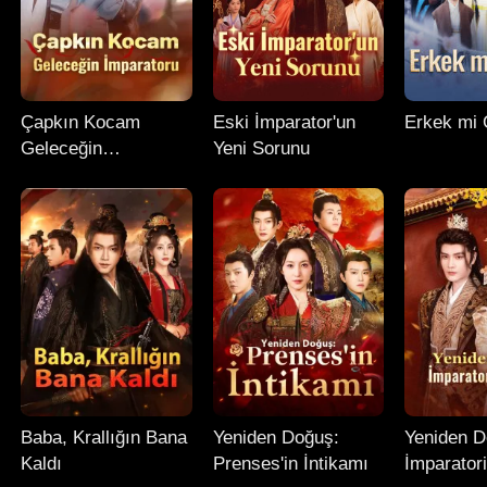
Çapkın Kocam
Eski İmparator'un
Erkek mi
Geleceğin
Yeni Sorunu
İmparatoru
Baba, Krallığın Bana
Yeniden Doğuş:
Yeniden 
Kaldı
Prenses'in İntikamı
İmparator