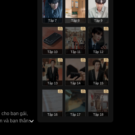
Tập 7
Tập 8
Tập 9
Tập 10
Tập 11
Tập 12
Tập 13
Tập 14
Tập 15
 cho bạn gái,
Tập 16
Tập 17
Tập 18
n và bạn thân
Cố Vân Châu