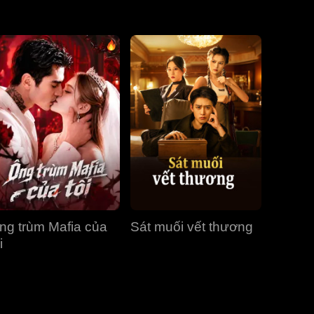
Tập 31
Tập 32
Tập 33
Tập 34
Tập 35
Tập 36
Tập 37
Tập 38
Tập 39
Tập 40
ng trùm Mafia của
Sát muối vết thương
i