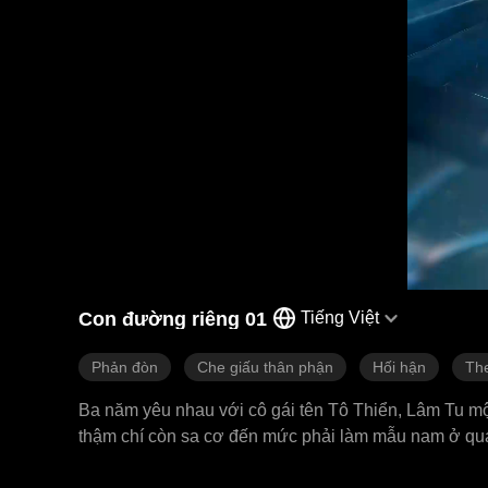
Con đường riêng 01
Tiếng Việt
Phản đòn
Che giấu thân phận
Hối hận
Th
Ba năm yêu nhau với cô gái tên Tô Thiển, Lâm Tu một 
thậm chí còn sa cơ đến mức phải làm mẫu nam ở quá
của cô ta nói chuyện, rằng việc ở bên anh thực ra c