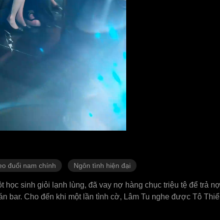
eo đuổi nam chính
Ngôn tình hiện đại
học sinh giỏi lạnh lùng, đã vay nợ hàng chục triệu tệ để trả nợ
n bar. Cho đến khi một lần tình cờ, Lâm Tu nghe được Tô Thiể
hỉ để giúp người trong lòng của cô ta là Cố Vân Châu báo thù. 