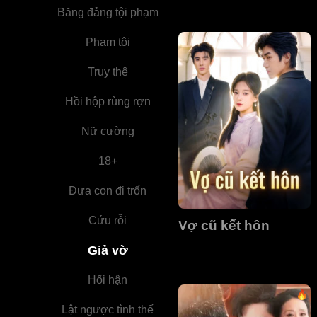
Băng đảng tội phạm
Phạm tội
Truy thê
Hồi hộp rùng rợn
Nữ cường
18+
Đưa con đi trốn
Cứu rỗi
Vợ cũ kết hôn
Giả vờ
Hối hận
Lật ngược tình thế