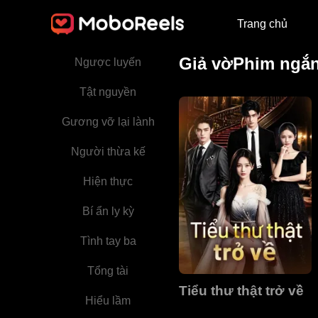
Huyền huyễn phương
Đông
Trang chủ
Ly hôn
Giả vờPhim ngắ
Ngược luyến
Tật nguyền
Gương vỡ lại lành
Người thừa kế
Hiện thực
Bí ẩn ly kỳ
Tình tay ba
Tổng tài
Tiểu thư thật trở về
Hiểu lầm