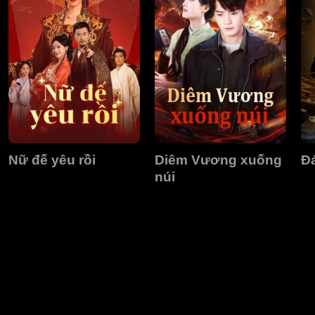
Nữ đế yêu rồi
Diêm Vương xuống
Đ
núi