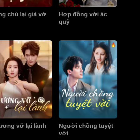
g chủ lại giả vờ
Hợp đồng với ác
quỷ
ơng vỡ lại lành
Người chồng tuyệt
vời