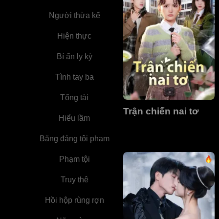
Người thừa kế
Hiện thực
Bí ẩn ly kỳ
Tình tay ba
Tổng tài
Trận chiến nai tơ
Hiểu lầm
Băng đảng tội phạm
Phạm tội
Truy thê
Hồi hộp rùng rợn