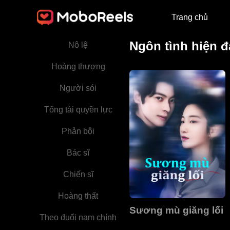
Hôn nhân sắp đặt
Trang chủ
Đô thị hiện đại
Ngôn tình hiện 
Nô lệ
Hoàng thượng
Người sói
Tổng tài quyền lực
Phản bội
Bác sĩ
Chiến sĩ
Hoàng thất
Sương mù giăng lối
Theo đuổi nam chính