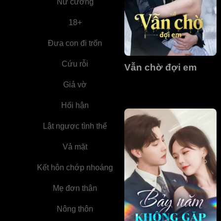
Nữ cường
18+
Đưa con đi trốn
Cứu rỗi
Vẫn chờ đợi em
Giả vờ
Hối hận
Lật ngược tình thế
Vả mặt
Kết hôn chớp nhoáng
Mẹ đơn thân
Nông thôn