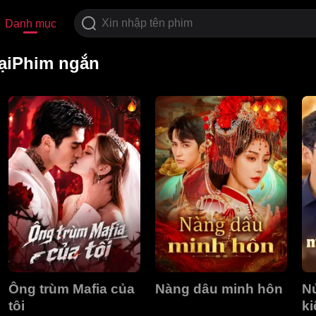
Danh mục
đạiPhim ngắn
Ông trùm Mafia của
Nàng dâu minh hôn
Nử
tôi
ki