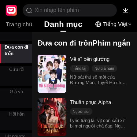
Nữ cường
Danh mục
Trang chủ
Tiếng Việt
18+
Đưa con đi trốnPhim ngắn
Đưa con đi
trốn
Vệ sĩ bên giường
Tổng tài
Nữ giả nam
Cứu rỗi
Trùng sinh
Tình một đêm
Nữ sát thủ số một của
Đường Môn, Tuyết Hồ chết
Đưa con đi trốn
Bé cưng
trong một lần làm nhiệm vụ,
Ngôn tình hiện đại
Giả vờ
sau đó sống lại vào thân thể
Khương Sênh Sênh. Ngay
Thuần phục Alpha
khi bắt đầu, cô đã bị chính
mẹ ruột đưa lên giường của
Người sói
Hối hận
Hoắc Bắc Thành, người
Hôn nhân hợp đồng
Lyric từng là "vịt con xấu xí"
nắm quyền lớn nhất nhà họ
bị mọi người chà đạp. Người
Đưa con đi trốn
Báo thù
Hoắc, danh gia vọng tộc số
yêu cũ lợi dụng rồi vứt bỏ
một ở Giang Thành và hai
Ngược luyến
Lật ngược
cô, gia đình cũng đối xử với