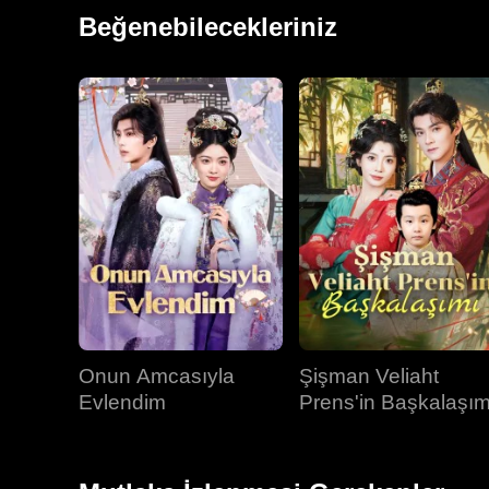
Dorothy ise İmparatoriçe olarak taç giydi. Ömür boyu y
Beğenebilecekleriniz
Onun Amcasıyla
Şişman Veliaht
Evlendim
Prens'in Başkalaşım