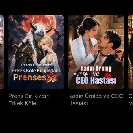
Prens Bir Kızdır:
Kadın Ürolog ve CEO
G
Erkek Köle
Hastası
M
Kılığındaki Prenses
İ