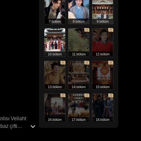
7.bölüm
8.bölüm
9.bölüm
10.bölüm
11.bölüm
12.bölüm
13.bölüm
14.bölüm
15.bölüm
lısı Veliaht
16.bölüm
17.bölüm
18.bölüm
baz çifti
n İmparator,