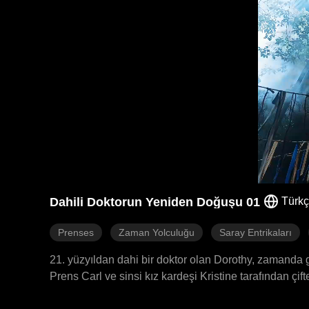
Dahili Doktorun Yeniden Doğuşu 01
Türk
Prenses
Zaman Yolculuğu
Saray Entrikaları
21. yüzyıldan dahi bir doktor olan Dorothy, zamanda ge
Prens Carl ve sinsi kız kardeşi Kristine tarafından çif
herkesin önünde yüzüne vurup, güçlü Dokuzuncu Prens 