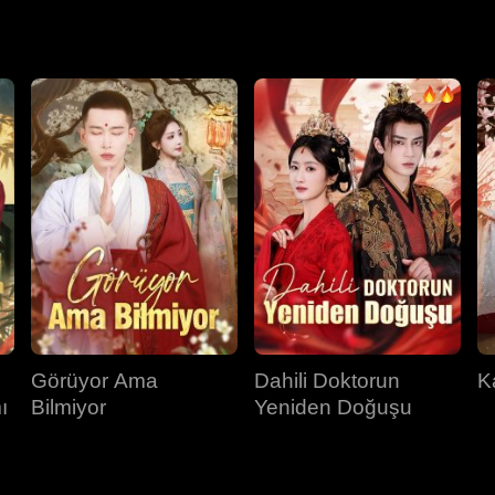
alnızca birbirlerine adanmış kaldılar.
Görüyor Ama
Dahili Doktorun
K
ı
Bilmiyor
Yeniden Doğuşu