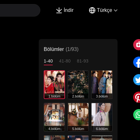
İndir
Türkçe
Bölümler
(1/93)
1-40
41-80
81-93
1.bölüm
2.bölüm
3.bölüm
4.bölüm
5.bölüm
6.bölüm