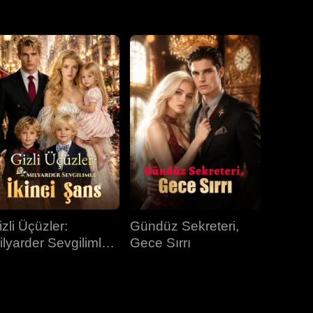
31.bölüm
32.bölüm
33.bölüm
34.bölüm
35.bölüm
36.bölüm
37.bölüm
38.bölüm
39.bölüm
40.bölüm
izli Üçüzler:
Gündüz Sekreteri,
ilyarder Sevgilimle
Gece Sırrı
kinci Şans