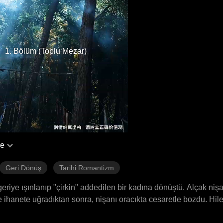
1. Bölüm (Toplu Mezar)
çe
Geri Dönüş
Tarihi Romantizm
riye ışınlanıp "çirkin" addedilen bir kadına dönüştü. Alçak nişan
te ihanete uğradıktan sonra, nişanı oracıkta cesaretle bozdu. Hile
Ethan'la evlendi. Çift güçlerini birleştirdi ve nihayetinde Etha