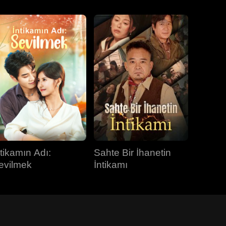
ntikamın Adı:
Sahte Bir İhanetin
evilmek
İntikamı