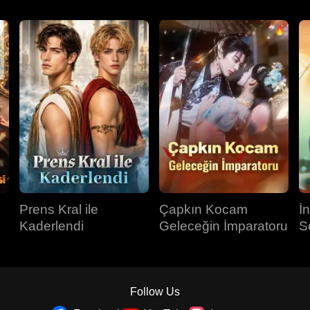
Prens Kral ile
Çapkın Kocam
İ
Kaderlendi
Geleceğin İmparatoru
S
Follow Us