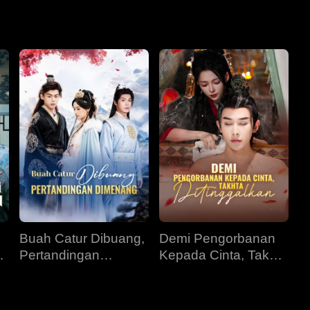
a Ethan dengan pengorbanan besar dan risiko besar, barulah 
akhirnya melepaskan dendam dan mencari ketenangan bersama
Buah Catur Dibuang,
Demi Pengorbanan
i
Pertandingan
Kepada Cinta, Takhta
Dimenang
Ditinggalkan