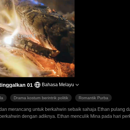
Episod 1
tinggalkan 01
Bahasa Melayu
la
Drama kostum berintrik politik
Romantik Purba
dan merancang untuk berkahwin sebaik sahaja Ethan pulang da
 berkahwin dengan adiknya. Ethan menculik Mina pada hari pe
Ethan juga sangat mencintai Mina. Kedua-dua adik-beradik itu 