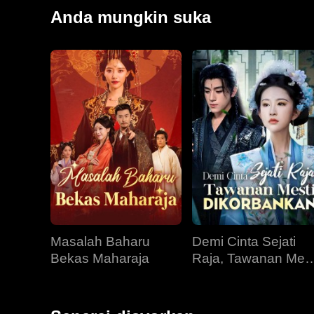
menyakiti. Hanya setelah Mina menyelamatkan nyaw
Anda mungkin suka
mengakui perasaan mereka antara satu sama lain, 
Masalah Baharu
Demi Cinta Sejati
Bekas Maharaja
Raja, Tawanan Mest
Dikorbankan