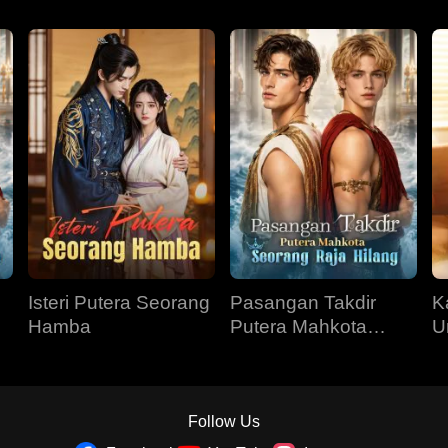
Isteri Putera Seorang
Pasangan Takdir
Ka
Hamba
Putera Mahkota
U
Seorang Raja Hilang
Follow Us