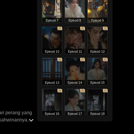
Episod 7
Episod 8
Episod 9
Episod 10
Episod 11
Episod 12
Episod 13
Episod 14
Episod 15
ri perang yang
Episod 16
Episod 17
Episod 18
rkahwinannya
saling