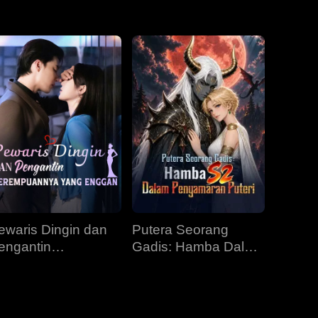
Episod 31
Episod 32
Episod 33
Episod 34
Episod 35
Episod 36
Episod 37
Episod 38
Episod 39
Episod 40
ewaris Dingin dan
Putera Seorang
engantin
Gadis: Hamba Dalam
erempuannya yang
Penyamaran Puteri
nggan