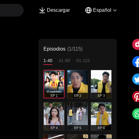
Descargar
Español
Episodios
(1/115)
1-40
41-80
81-115
EP 1
EP 2
EP 3
EP 4
EP 5
EP 6