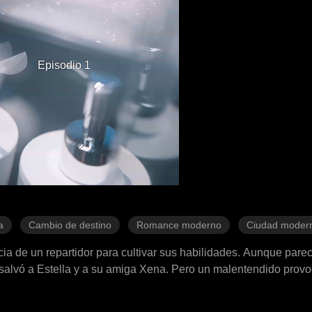
Episodio 1
a
Cambio de destino
Romance moderno
Ciudad moder
ncia de un repartidor para cultivar sus habilidades. Aunque pare
 salvó a Estella y a su amiga Xena. Pero un malentendido provo
repartidor exclusivo de la empresa. Desde entonces, entabló rel
tallas corporativas, conflictos del hampa y en complejas intrig