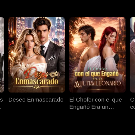
Es
Deseo Enmascarado
El Chofer con el que
C
Engañó Era un
c
Multimillonario