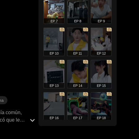
EP 7
EP 8
EP 9
EP 10
EP 11
EP 12
EP 13
EP 14
EP 15
na
cía común,
EP 16
EP 17
EP 18
có que le
aciones
as por la fama y