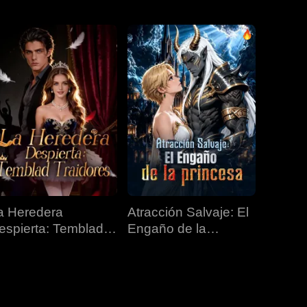
EP 31
EP 32
EP 33
EP 34
EP 35
EP 36
EP 37
EP 38
EP 39
a Heredera
Atracción Salvaje: El
EP 40
espierta: Temblad
Engaño de la
raidores
Princesa