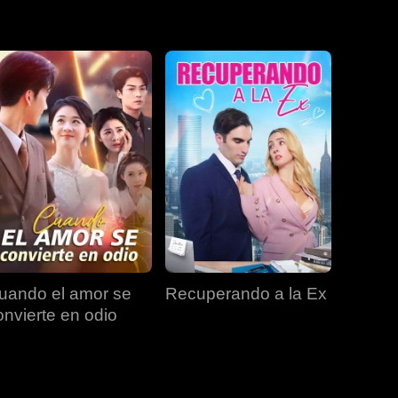
EP 19
EP 20
EP 21
EP 22
EP 23
EP 24
EP 25
EP 26
EP 27
uando el amor se
Recuperando a la Ex
EP 28
EP 29
EP 30
onvierte en odio