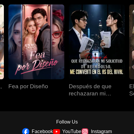
,
Fea por Diseño
Después de que
E
rechazaran mi
S
solicitud de
reembolso, me
convertí en el as del
rival
Follow Us
Facebook
YouTube
Instagram