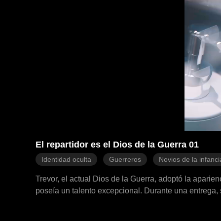
El repartidor es el Dios de la Guerra 01
Identidad oculta
Guerreros
Novios de la infanci
Trevor, el actual Dios de la Guerra, adoptó la aparie
poseía un talento excepcional. Durante una entrega,
exigieran una indemnización y lo obligaron a ser el 
complejas con varias mujeres, mientras se metía en ba