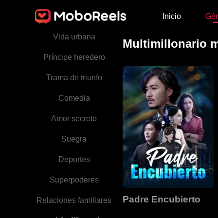
Inicio
Gé
Historia conmovedora
Vida urbana
Multimillonario m
Príncipe heredero
Trama de triunfo
Comedia
Amor secreto
Suegra
Deportes
Superpoderes
Padre Encubierto
Relaciones familiares