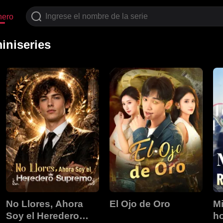
nero
iniseries
No Llores, Ahora
El Ojo de Oro
Mi
Soy el Heredero
h