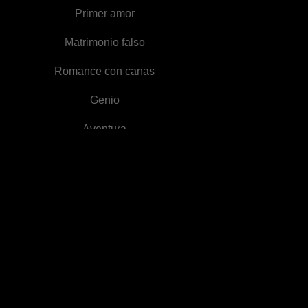
Primer amor
Matrimonio falso
Romance con canas
Genio
Aventura
Romper lazos
familiares
Abogado
1VN
Bebés
Desarrollo de
personaje
Intrigas palaciegas