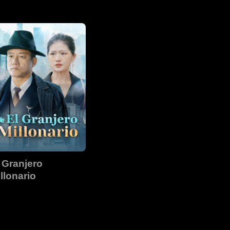
el mundo
del mundo
 Granjero
llonario