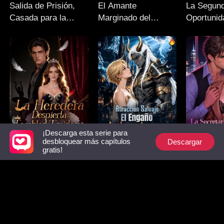
Salida de Prisión,
El Amante
La Segun
Casada para la
Marginado del
Oportunid
Venganza
Multimillonario
Hacker
¡Descarga esta serie para
Descargar
desbloquear más capítulos
gratis!
La Heredera
Atracción Salvaje: El
La Secreta
Despierta: Temblad
Engaño de la
CEO Y Su
Traidores
Princesa
Secreta
Recomendaciones