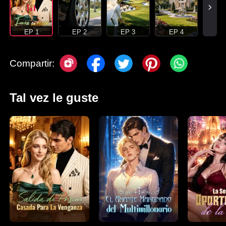
EP 1
EP 2
EP 3
EP 4
Compartir:
Tal vez le guste