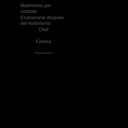
Matrimonio por
contrato
Enamorarse después
del matrimonio
Chef
Familia
Impostor
Consentida del grupo
Contraataque
Secretario/a
Príncipe
Matrilocal
Amor verdadero