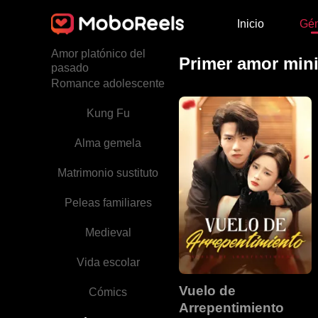
Inicio
Gé
Enamorarse a primera
vista
Amor platónico del
Primer amor mini
pasado
Romance adolescente
Kung Fu
Alma gemela
Matrimonio sustituto
Peleas familiares
Medieval
Vida escolar
Vuelo de
Cómics
Arrepentimiento