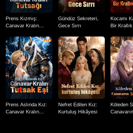
Prens Kızmış:
Gündüz Sekreteri,
Kocamı Ka
Canavar Kralın
Gece Sırrı
Bir Krall
Tutsağı
Prens Aslında Kız:
Nefret Edilen Kız:
Köleden S
Canavar Kralın
Kurtuluş Hikâyesi
Canavarı
Tutsak Eşi
Sakinleştir