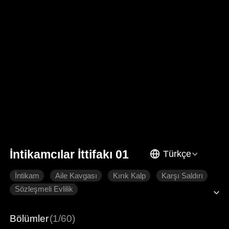
İntikamcılar İttifakı 01
Türkçe
İntikam
Aile Kavgası
Kırık Kalp
Karşı Saldırı
Sözleşmeli Evlilik
Bölümler
(1/60)