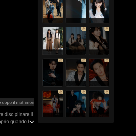
 dopo il matrimonio
 disciplinare il
oprio quando le