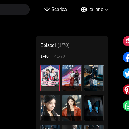
Scarica
Italiano
Episodi
(1/70)
1-40
41-70