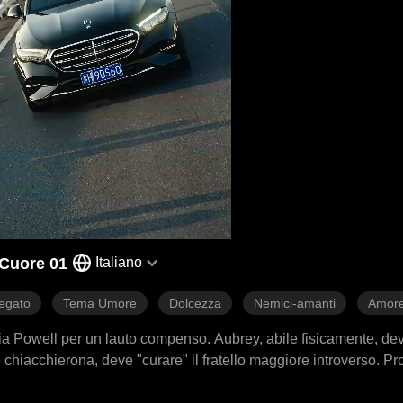
 Cuore 01
Italiano
legato
Tema Umore
Dolcezza
Nemici-amanti
Amore
a Powell per un lauto compenso. Aubrey, abile fisicamente, deve
chiacchierona, deve "curare" il fratello maggiore introverso. Pr
a ricompensa, i fratelli decidono di intervenire.