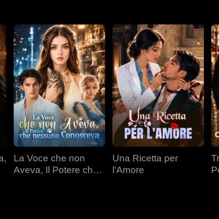
a,
La Voce che non
Una Ricetta per
T
Aveva, Il Potere che
l'Amore
P
nessuno Conosceva
Mi