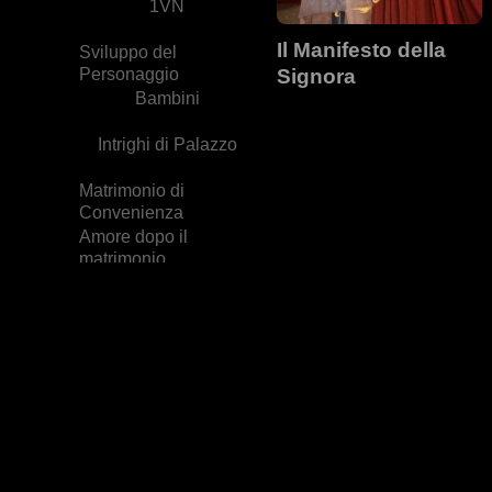
1VN
Il Manifesto della
Sviluppo del
Personaggio
Signora
Bambini
Intrighi di Palazzo
Matrimonio di
Convenienza
Amore dopo il
matrimonio
Cuoco
Familia
Impostore
Coccola di gruppo
Contrattacco