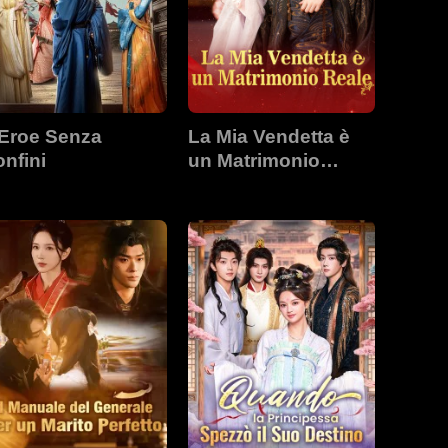
'Eroe Senza
La Mia Vendetta è
nfini
un Matrimonio
Reale