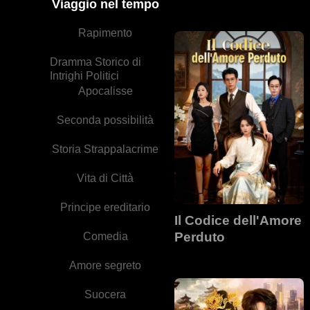
Viaggio nel tempo
Rapimento
Dramma Storico di
Intrighi Politici
Apocalisse
Seconda possibilità
Storia Strappalacrime
Vita di Città
Principe ereditario
Il Codice dell'Amore
Perduto
Comedia
Amore segreto
Suocera