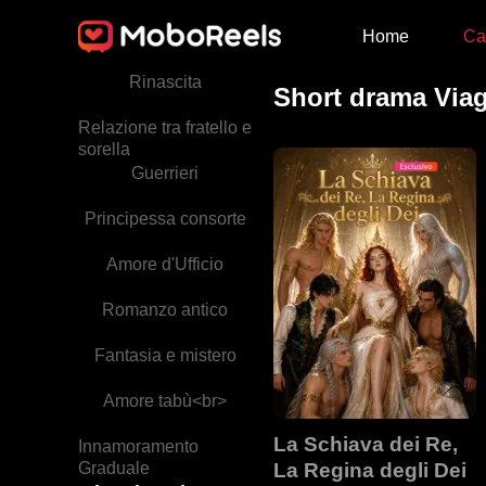
Home
Ca
Nemici-amanti
Rinascita
Short drama Via
Relazione tra fratello e
sorella
Guerrieri
Principessa consorte
Amore d'Ufficio
Romanzo antico
Fantasia e mistero
Amore tabù<br>
La Schiava dei Re,
Innamoramento
Graduale
La Regina degli Dei