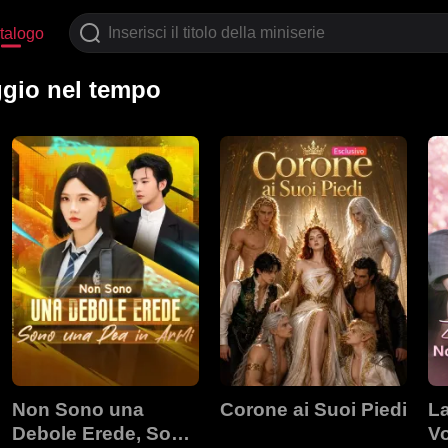
talogo
ggio nel tempo
Non Sono una
Corone ai Suoi Piedi
La
Debole Erede, Sono
V