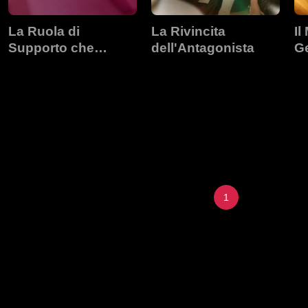
La Ruola di
La Rivincita
Il
Supporto che
dell'Antagonista
Ge
Riscrive la Trama
Ma
1