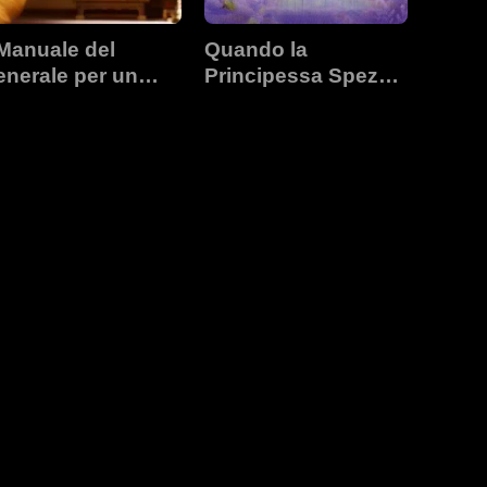
 Manuale del
Quando la
nerale per un
Principessa Spezzò
rito Perfetto
il Suo Destino