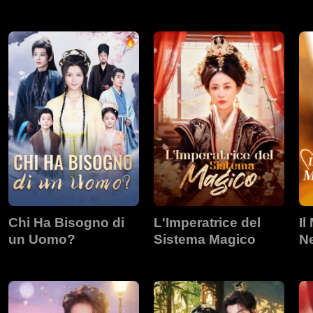
una Dea in Armi
A
Chi Ha Bisogno di
L'Imperatrice del
Il
un Uomo?
Sistema Magico
Ne
F