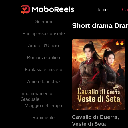
Home
Ca
Relazione tra fratello e
sorella
Guerrieri
Short drama Dramm
Principessa consorte
Amore d'Ufficio
Romanzo antico
Fantasia e mistero
Amore tabù<br>
Innamoramento
Graduale
Viaggio nel tempo
Cavallo di Guerra,
Rapimento
Veste di Seta