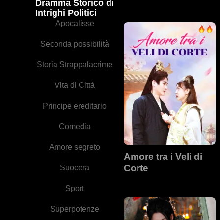
Dramma Storico di
Intrighi Politici
Apocalisse
Seconda possibilità
Storia Strappalacrime
Vita di Città
Principe ereditario
Comedia
Amore segreto
Amore tra i Veli di
Corte
Suocera
Sport
Superpotenze