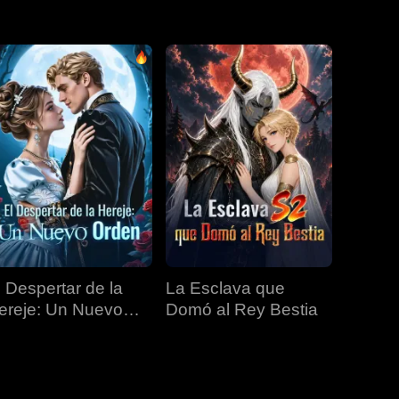
EP 31
EP 32
EP 33
EP 34
EP 35
EP 36
EP 37
EP 38
EP 39
EP 40
l Despertar de la
La Esclava que
ereje: Un Nuevo
Domó al Rey Bestia
rden