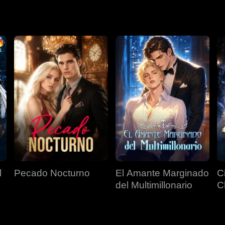
l
Pecado Nocturno
El Amante Marginado
C
del Multimillonario
C
C