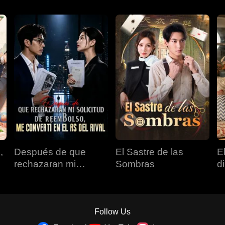
,
Después de que
El Sastre de las
E
rechazaran mi
Sombras
d
solicitud de
reembolso, me
convertí en el as del
rival
Follow Us