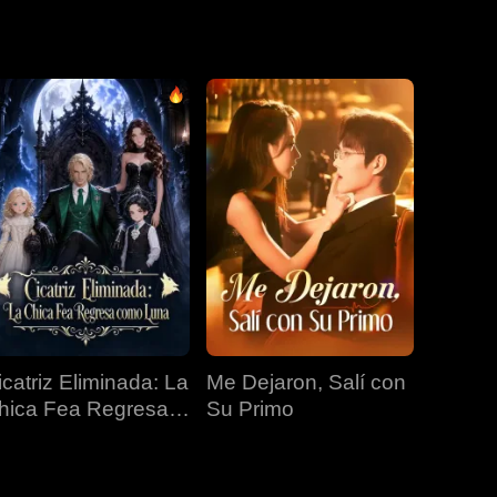
EP 19
EP 20
EP 21
EP 22
EP 23
EP 24
EP 25
EP 26
EP 27
icatriz Eliminada: La
Me Dejaron, Salí con
EP 28
EP 29
EP 30
hica Fea Regresa
Su Primo
omo Luna