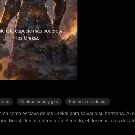
te a la especie más poderosa,
los Urekai,
trato
Contraataque y giro
Fantasía occidental
rmina como esclava de los Urekai para salvar a su hermana. Al 
ing Beast. Juntos enfrentarán el miedo, el deseo y lazos del al