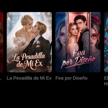
,
La Pesadilla de Mi Ex
Fea por Diseño
E
H
O