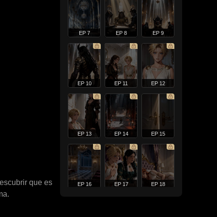
EP 7
EP 8
EP 9
EP 10
EP 11
EP 12
EP 13
EP 14
EP 15
descubrir que es
EP 16
EP 17
EP 18
ma.