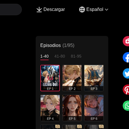
Descargar
Español
Episodios
(1/95)
1-40
41-80
81-95
EP 1
EP 2
EP 3
EP 4
EP 5
EP 6