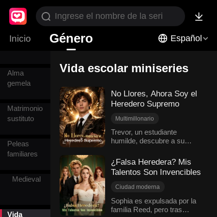
Romance
adolescente
Género
Inicio
Kung Fu
Español
Vida escolar miniseries
Alma
gemela
No Llores, Ahora Soy el
Heredero Supremo
Matrimonio
sustituto
Multimillonario
Cambio de destino
Trevor, un estudiante
humilde, descubre a su
Vida escolar
Peleas
novia Sylvia engañándolo
Identidad oculta
familiares
con Dennis y sufre una gran
¿Falsa Heredera? Mis
Ciudad moderna
humillación pública. En su
Talentos Son Invencibles
peor momento, su padre lo
Medieval
llama para revelarle que es
Ciudad moderna
el heredero de una familia
Peleas familiares
Sophia es expulsada por la
multimillonaria. Con cien
familia Reed, pero tras
Identidades ocultas
millones en su cuenta,
Vida