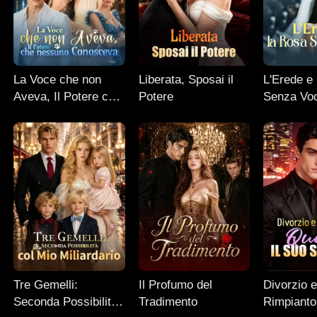
La Voce che non
Liberata, Sposai il
L'Erede e
Aveva, Il Potere che
Potere
Senza Vo
nessuno Conosceva
Tre Gemelli:
Il Profumo del
Divorzio 
Seconda Possibilità
Tradimento
Rimpianto: