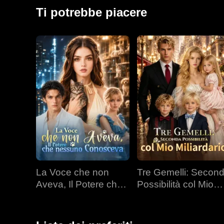
Evelyn decise di andarsene.
Ti potrebbe piacere
La Voce che non
Tre Gemelli: Secon
Aveva, Il Potere che
Possibilità col Mio
nessuno Conosceva
Miliardario