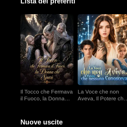
Lista dei preferiti
Il Tocco che Fermava
La Voce che non
il Fuoco, la Donna
Aveva, Il Potere che
che Sparì
nessuno Conoscev
Nuove uscite