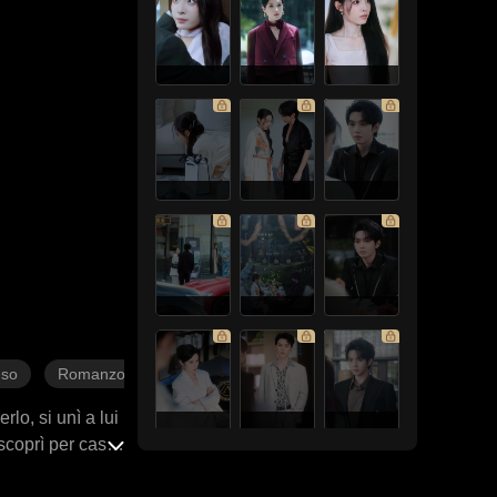
eso
Romanzo sentimentale moderno
lo, si unì a lui
 scoprì per caso
ore spezzato,