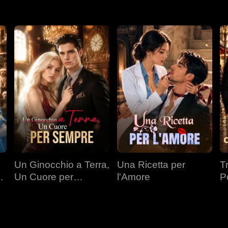
Un Ginocchio a Terra,
Una Ricetta per
T
Un Cuore per
l'Amore
P
a
Sempre
Mi