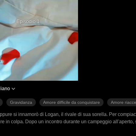
Episodio 1
aliano
Gravidanza
Amore difficile da conquistare
Amore riacc
ure si innamorò di Logan, il rivale di sua sorella. Per compiacer
tire in colpa. Dopo un incontro durante un campeggio all'aperto,
e lui stava con lei solo per vendicarsi di sua sorella. Con il cu