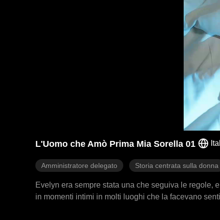
L'Uomo che Amò Prima Mia Sorella 01
It
Amministratore delegato
Storia centrata sulla donna
Evelyn era sempre stata una che seguiva le regole, epp
in momenti intimi in molti luoghi che la facevano sen
che sua sorella era stata il primo amore di Logan, e ch