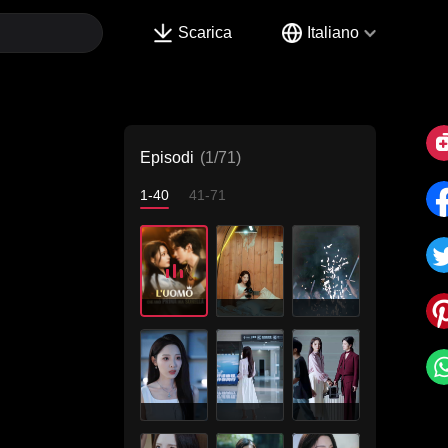
Scarica
Italiano
Episodi
(1/71)
1-40
41-71