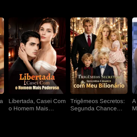
ta
Libertada, Casei Com
Trigêmeos Secretos:
A
o Homem Mais
Segunda Chance
M
Poderoso
com Meu Bilionário