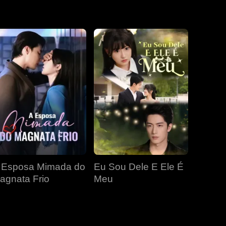
EP 19
EP 20
EP 21
EP 22
EP 23
EP 24
EP 25
EP 26
EP 27
 Esposa Mimada do
Eu Sou Dele E Ele É
EP 28
EP 29
EP 30
agnata Frio
Meu