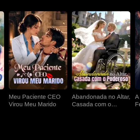
Meu Paciente CEO
Abandonada no Altar,
A
Virou Meu Marido
Casada com o
F
Poderoso
D
P