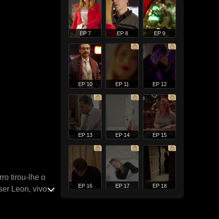
EP 7
EP 8
EP 9
EP 10
EP 11
EP 12
EP 13
EP 14
EP 15
o tirou-lhe o
EP 16
EP 17
EP 18
er Leon, vivo,
es, enquanto