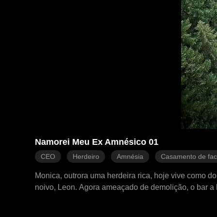
Namorei Meu Ex Amnésico 01
CEO
Herdeiro
Amnésia
Casamento de fa
Monica, outrora uma herdeira rica, hoje vive como do
noivo, Leon. Agora ameaçado de demolição, o bar a l
mas sem memória. Entre resistência, atração e sent
conspirações testam seu caminho até o verdadeiro a