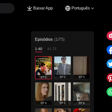
Baixar App
Português
Episódios
(1/75)
1-40
41-75
EP 1
EP 2
EP 3
EP 4
EP 5
EP 6