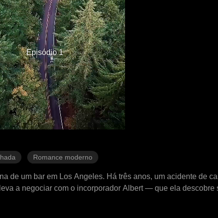
Episódio 1
chada
Romance moderno
na de um bar em Los Angeles. Há três anos, um acidente de carr
eva a negociar com o incorporador Albert — que ela descobre s
imentos antigos, eles firmam um acordo de namoro por três mes
mor.