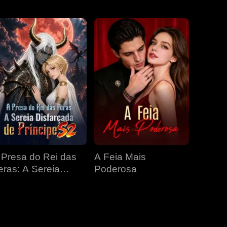
EP 31
EP 32
EP 33
EP 34
EP 35
EP 36
EP 37
EP 38
EP 39
 Presa do Rei das
A Feia Mais
EP 40
eras: A Sereia
Poderosa
isfarçada de
ríncipe