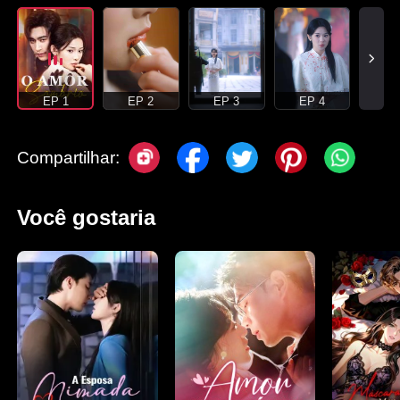
EP 1
EP 2
EP 3
EP 4
Compartilhar:
Você gostaria