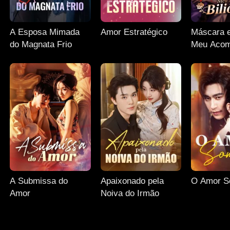
A Esposa Mimada
Amor Estratégico
Máscara e
do Magnata Frio
Meu Acom
Bilionário
A Submissa do
Apaixonado pela
O Amor S
Amor
Noiva do Irmão