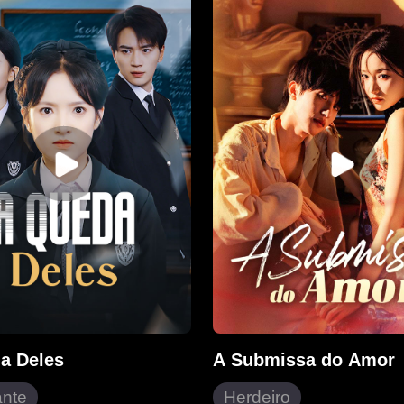
 conspirações da realeza
abruptamente o noivado, a
ua inteligência e
seus inimigos sem piedad
ento do futuro. Enquanto
recupera a fortuna da famí
inimigos e conquista seu
recupera o controle absol
Axel percebe que já não
máfia internacional, que é
 deixá-la partir.
legitimamente seu. Ningu
sua verdadeira força, até 
os faz pagar caro por cada
a Deles
A Submissa do Amor
ante
Herdeiro