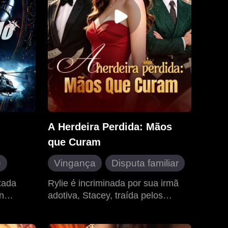
profundamente mimada por ele.
A Herdeira Perdida: Mãos
que Curam
e
Vingança
Disputa familiar
Contra-ataque
xada
Rylie é incriminada por sua irmã
n
adotiva, Stacey, traída pelos
Heroína inspiradora
ombrio e
irmãos e expulsa da família. Mas
Médico milagroso
ela não é comum: é "Mãos que