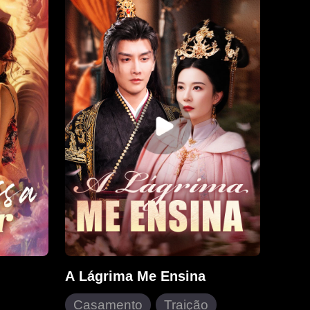
niquila
Curam", uma lendária curandeira
e,
da Farmácia Aetheris. Ela salva o
lia e
Almirante Brad e recebe o
uto da
emblema da família Owen — por
ser a neta perdida deles. Na
ém vê
escola, humilha o ex-noivo Fred ao
que ela
fazê-lo se ajoelhar em público. Em
 traição.
uma corrida na montanha, Stacey
tenta sabotá-la, mas Rylie vence e
Stacey é suspensa por cinco anos.
Mais tarde, seus irmãos pedem
perdão, mas ela não os perdoa e
se torna uma inspiração.
A Lágrima Me Ensina
Casamento
Traição