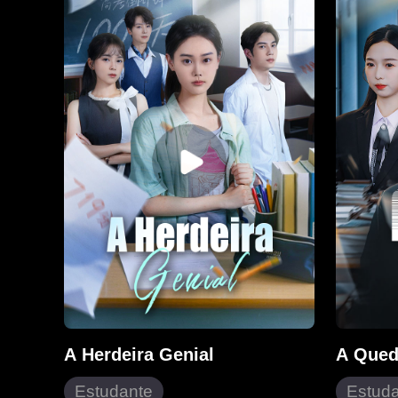
milhares. Quando descobre que
enfrenta
pertence à poderosa família
usando s
Harper, sua verdadeira identidade
conhecim
vem à tona. Enquanto seus
derruba 
inimigos pagam por seus erros,
espaço, 
Elena encontra o amor ao lado de
consegue
Wesley, o herdeiro que sempre
esteve ao seu lado.
A Herdeira Genial
A Qued
Estudante
Estud