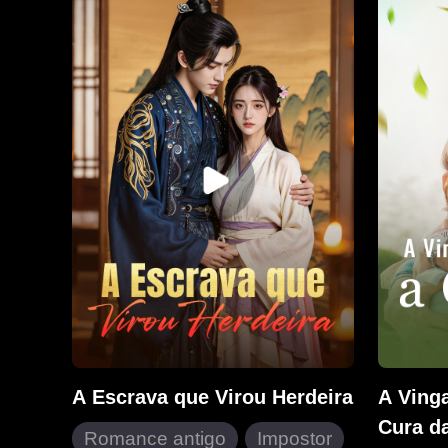
entanto, um encontro casual com
ela se a
seu pai biológico bilionário mudou
percebe 
tudo e sua vingança começou.
la duas 
reconqui
A Escrava que Virou Herdeira
A Ving
Cura d
Romance antigo
Impostor