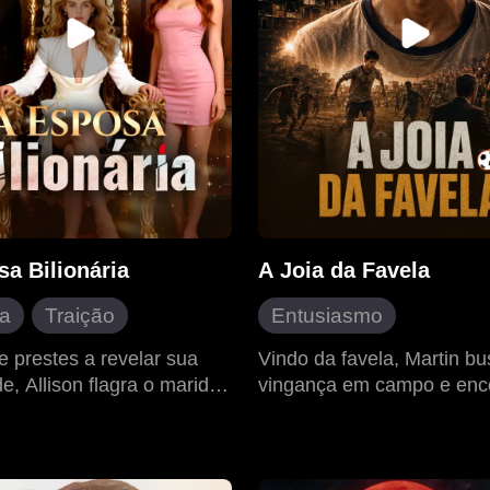
e e passa a respeitá-la
amente.
a Bilionária
A Joia da Favela
da
Traição
Entusiasmo
dade oculta
Divórcio
Crescimento pessoal
e prestes a revelar sua
Vindo da favela, Martin b
e, Allison flagra o marido,
vingança em campo e enc
ista difícil
CEO
Esporte
Amor mode
 com outra em um exame
futebol seu caminho para a
ce moderno
Retorno chocante
l e pede o divórcio. Após
Com a ajuda de um ex-jog
 bebê por culpa da sogra,
seleção, ele supera desafi