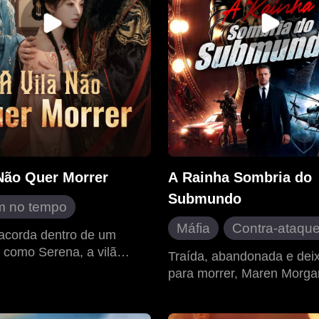
 Não Quer Morrer
A Rainha Sombria do
Submundo
m no tempo
Máfia
Contra-ataqu
sa
acorda dentro de um
Heroína inspiradora
como Serena, a vilã
uindo o marido
Traída, abandonada e dei
a à morte. Para mudar seu
para morrer, Maren Morga
Assassino
Militar
ce antigo
 ela protege o marido Axel,
desperta com um poder s
mento pessoal
negócio de cosméticos e
misterioso. Ela termina