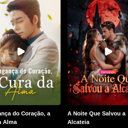
fasta. Só então Jeremy
marca o gol que realiza o
que a ama — e, ao salvá-
vestir a camisa do Brasil.
vezes, luta para
stá-la.
ança do Coração, a
A Noite Que Salvou a
a Alma
Alcateia