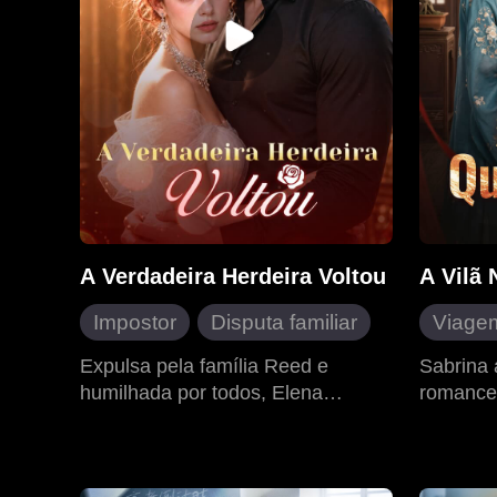
A Verdadeira Herdeira Voltou
A Vilã
Impostor
Disputa familiar
Viage
Contra-ataque
Prince
Expulsa pela família Reed e
Sabrina 
humilhada por todos, Elena
romance 
Identidades ocultas
Perseg
esconde um segredo
destinad
Mimada do grupo
Roman
surpreendente: ela é Helena, a
destino,
Heroína inspiradora
Cresci
renomada designer admirada por
abre um 