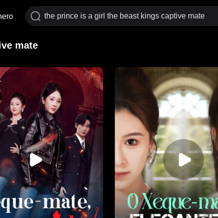
nero
tive mate