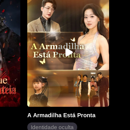
 sonho de
ela decidiu se divorciar, mas ele
não concordou. Porém, quando ela
descobriu que estava grávida, ele
a abandonou impiedosamente,
deixando-a sozinha para lidar com
as sequelas de um acidente que
começaram a apagar suas
memórias.
A Armadilha Está Pronta
Identidade oculta