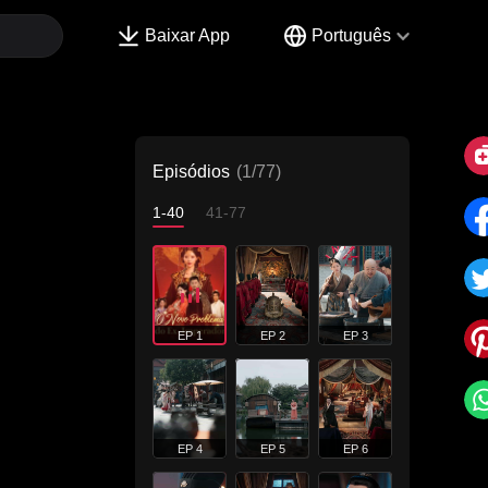
Baixar App
Português
Episódios
(1/77)
1-40
41-77
EP 1
EP 2
EP 3
EP 4
EP 5
EP 6