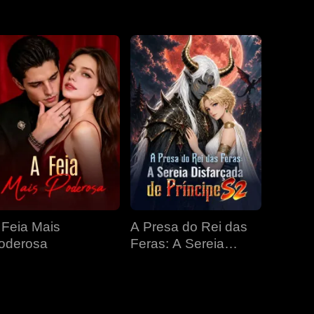
EP 31
EP 32
EP 33
EP 34
EP 35
EP 36
EP 37
EP 38
EP 39
EP 40
 Feia Mais
A Presa do Rei das
oderosa
Feras: A Sereia
Disfarçada de
Príncipe