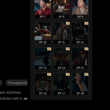
EP 7
EP 8
EP 9
EP 10
EP 11
EP 12
EP 13
EP 14
EP 15
Perseguindo o marido
aos vizinhos.
EP 16
EP 17
EP 18
reclusa com seu
e de paixão