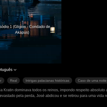
sódio 1 (Gligow - Condado de
Akapus)
rtuguês
r
Real
Intrigas palacianas históricas
Caso de uma noite
a Kratin dominava todos os reinos, impondo respeito absoluto 
devastado pela perda, José abdicou e se retirou para uma vida 
Gligow, fugindo de inimigos, encontra sua cabana — e uma noit