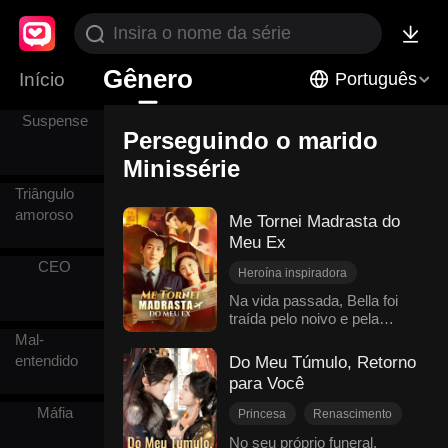
Realidade
Gênero
Início
Português
Suspense
Perseguindo o marido
Minissérie
Triângulo
amoroso
Me Tornei Madrasta do
Meu Ex
CEO
Heroína inspiradora
Diferença de idade
Na vida passada, Bella foi
traída pelo noivo e pela
Renascimento
meia-irmã, perdeu seu futuro
Mal-
Casamento relâmpago
e sofreu diversas injustiças.
entendido
Do Meu Túmulo, Retorno
Retorno chocante
Por fim, um acidente médico
para Você
Perseguindo o marido
levou à morte dela, do noivo
e da meia-irmã. Ao
Amor em tempos passados
Máfia
Princesa
Renascimento
despertar no início de sua
Perseguindo o marido
No seu próprio funeral,
vida na cidade, antes de