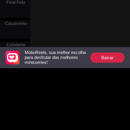
acabou dando o
Final Feliz
medicamento à mãe de seu
assistente, que estava em
condição menos grave, o
que levou, sem querer, à
Casamento
morte de sua própria mãe.
Ao descobrir que foi
responsável pela perda,
Amelia ainda enfrenta o
Estudante
colapso de sua empresa e a
MoboReels, sua melhor escolha
traição do assistente, sendo
Baixar
para desfrutar das melhores
consumida por
minisséries!
arrependimento e
Amor
desespero.
forçado
Fantasia
Amor em
Follow Us
tempos
Facebook
YouTube
Instagram
passados
Termos de Uso
|
Política de Privacidade
|
Contate-nos
Fantasia