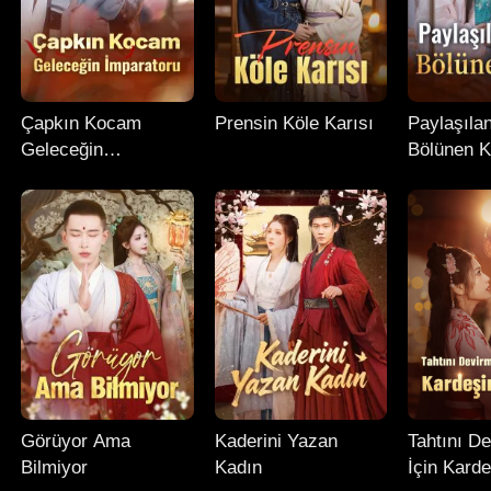
Çapkın Kocam
Prensin Köle Karısı
Paylaşıla
Geleceğin
Bölünen K
İmparatoru
Görüyor Ama
Kaderini Yazan
Tahtını D
Bilmiyor
Kadın
İçin Karde