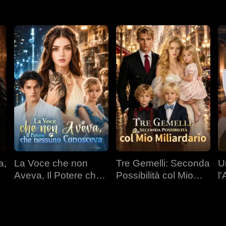
a,
La Voce che non
Tre Gemelli: Seconda
U
Aveva, Il Potere che
Possibilità col Mio
l
nessuno Conosceva
Miliardario