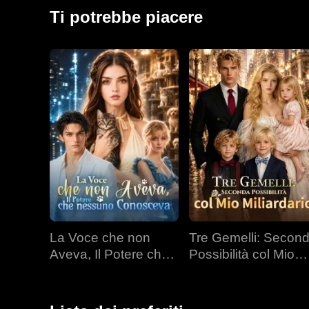
Emma in pericolo, Sean si ritrova dilaniato da un stra
Ti potrebbe piacere
Abituato a controllare ogni cosa, ora deve affrontar
La Voce che non
Tre Gemelli: Secon
Aveva, Il Potere che
Possibilità col Mio
nessuno Conosceva
Miliardario