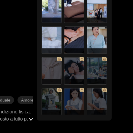
duale
Amore difficile da conquistare
Cuore Spezzato
dizione fisica.
sto a tutto pur
ita metterebbe