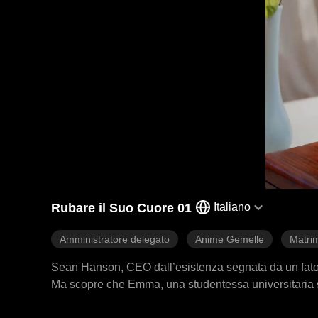
Rubare il Suo Cuore 01
Italiano
Amministratore delegato
Anime Gemelle
Matri
Sean Hanson, CEO dall’esistenza segnata da un fato cr
Ma scopre che Emma, una studentessa universitaria squ
di sopravvivere, Sean la sposa senza nemmeno chiede