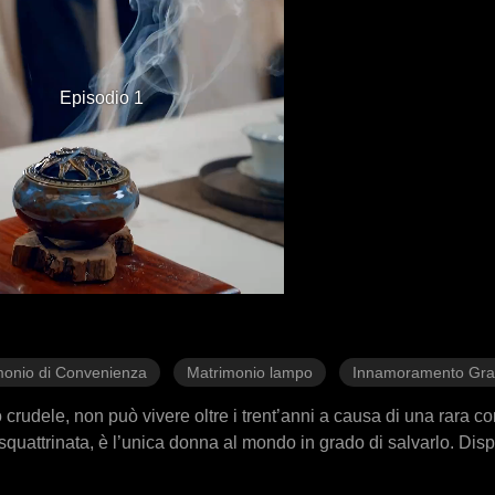
Episodio 1
monio di Convenienza
Matrimonio lampo
Innamoramento Gra
udele, non può vivere oltre i trent’anni a causa di una rara con
attrinata, è l’unica donna al mondo in grado di salvarlo. Dispo
rle il consenso. Tuttavia, quando scopre che salvare la sua v