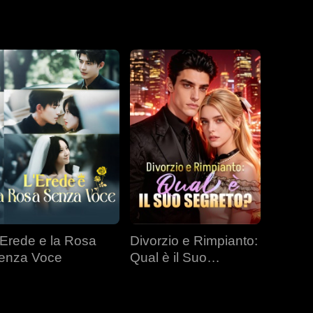
 sopravvivenza.
 del suo amore.
'Erede e la Rosa
Divorzio e Rimpianto:
enza Voce
Qual è il Suo
Segreto?