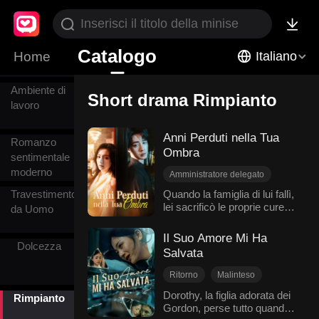
l'Amore
Reale
Catalogo
Home
Italiano
Ambiente di
Short drama Rimpianto
lavoro
Anni Perduti nella Tua
Romanzo
Ombra
sentimentale
moderno
Amministratore delegato
Malinteso
Rimpianto
Travestimento
Quando la famiglia di lui fallì,
lei sacrificò le proprie cure
Bambini
Cuore Spezzato
da Uomo
mediche per garantirgli un
Romanzo sentimentale moderno
investimento. Consapevole
Il Suo Amore Mi Ha
di avere una malattia
Dolcezza
Salvata
terminale, lo lasciò. Sette
anni dopo, si rincontrarono.
Ritorno
Malinteso
Lui scoprì l'esistenza di loro
Rimpianto
Dorothy, la figlia adorata dei
figlio, ma lei affermò che il
Rimpianto
Gordon, perse tutto quando
Rinuncia ai Legami Familiari
bambino era di un altro