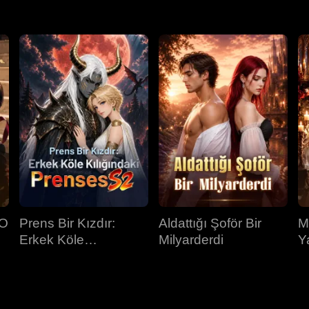
EO
Prens Bir Kızdır:
Aldattığı Şoför Bir
M
Erkek Köle
Milyarderdi
Y
Kılığındaki Prenses