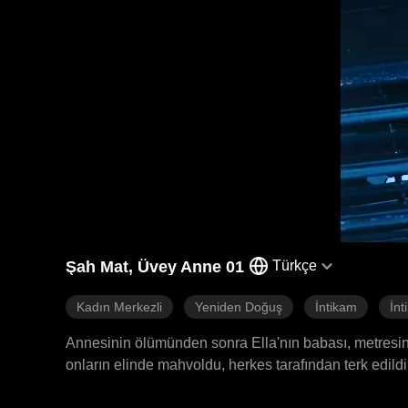
Şah Mat, Üvey Anne 01
Türkçe
Kadın Merkezli
Yeniden Doğuş
İntikam
İnt
Annesinin ölümünden sonra Ella'nın babası, metresini
onların elinde mahvoldu, herkes tarafından terk edildi
doğduğunda, Ella beş yıl boyunca aşağılanmaya ve zor