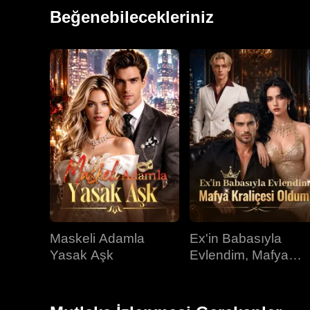
mücadeleye girişirken stratejisini dikkatlice planlad
Beğenebilecekleriniz
hayatını kurtaran Luke ile karşılaştı. İkisi birbirine h
Maskeli Adamla
Ex'in Babasıyla
Yasak Aşk
Evlendim, Mafya
Kraliçesi Oldum