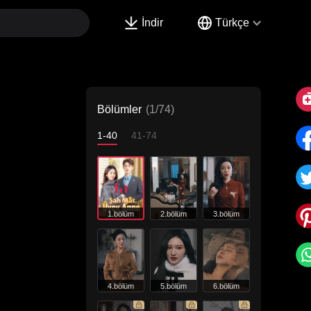
İndir
Türkçe
Bölümler
(1/74)
1-40
41-74
1.bölüm
2.bölüm
3.bölüm
4.bölüm
5.bölüm
6.bölüm