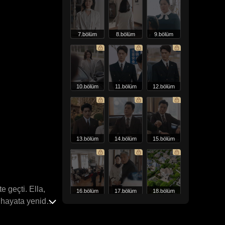
7.bölüm
8.bölüm
9.bölüm
10.bölüm
11.bölüm
12.bölüm
13.bölüm
14.bölüm
15.bölüm
 geçti. Ella,
16.bölüm
17.bölüm
18.bölüm
ir hayata yeniden
ıyla dolu bir