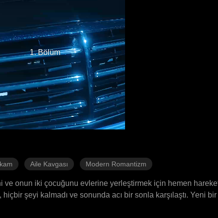
1. Bölüm
ikam
Aile Kavgası
Modern Romantizm
 ve onun iki çocuğunu evlerine yerleştirmek için hemen harekete
, hiçbir şeyi kalmadı ve sonunda acı bir sonla karşılaştı. Yeni b
luklara katlandı, üvey annesi ve üvey kardeşleriyle akıl oyunlar