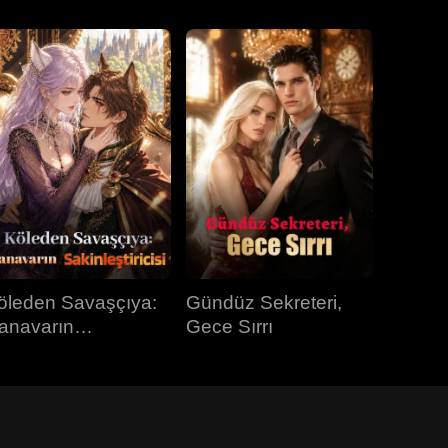
öleden Savaşçıya:
Gündüz Sekreteri,
anavarın
Gece Sırrı
kinleştiricisi