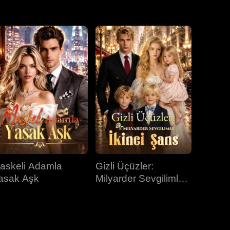
31.bölüm
32.bölüm
33.bölüm
34.bölüm
35.bölüm
36.bölüm
37.bölüm
38.bölüm
39.bölüm
40.bölüm
askeli Adamla
Gizli Üçüzler:
asak Aşk
Milyarder Sevgilimle
İkinci Şans