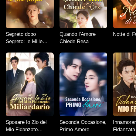
Segreto dopo
Quando l'Amore
Notte di 
Segreto: le Mille
Chiede Resa
Facce di Mia Moglie
Sposare lo Zio del
Seconda Occasione,
Innamorar
Mio Fidanzato
Primo Amore
Fidanzata